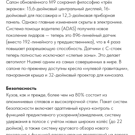
Салон обновлённого M9 сохранил философию «трёх
экранов»: 15,6-дюймовый центральный дисплей, 16-
дюймовый для пассажира и 12,3-дюймовая приборная
панель. Однако главные изменения скрыты в электронике.
Система помощи водителю (ADAS) получила новое
поколение лидаров — теперь это 896-линейный датчик
(вместо 192-линейного у предшественника), что в 4 раза
повышает разрешающую способность. Датчики с C-стоек
теперь полностью исключают «слепые зоны». Это делает
автопилот Huawei одним из самых совершенных в мире. В
салоне по-прежнему доступны кресла «нулевой гравитации»,
панорамная крыша и 32-дюймовый проектор для кинозала.
Безопасность
Кузов, как и прежде, более чем на 80% состоит из
алюминиевых сплавов и высокопрочной стали. Пакет систем
безопасности включает адаптивный круиз-контроль с
функцией предиктивного ускорения/замедления, систему
удержания в полосе с учётом новых широких колёс (до 22
дюймов), а также систему кругового обзора нового
поколения с функцией распознавания препятствий на дороге.