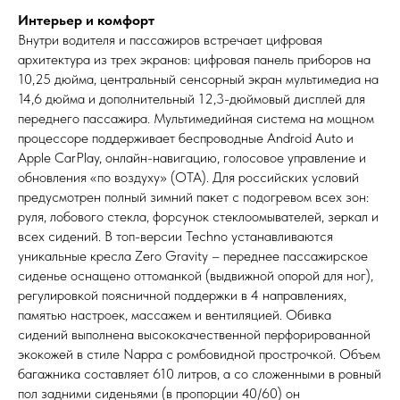
Интерьер и комфорт
Внутри водителя и пассажиров встречает цифровая
архитектура из трех экранов: цифровая панель приборов на
10,25 дюйма, центральный сенсорный экран мультимедиа на
14,6 дюйма и дополнительный 12,3-дюймовый дисплей для
переднего пассажира. Мультимедийная система на мощном
процессоре поддерживает беспроводные Android Auto и
Apple CarPlay, онлайн-навигацию, голосовое управление и
обновления «по воздуху» (OTA). Для российских условий
предусмотрен полный зимний пакет с подогревом всех зон:
руля, лобового стекла, форсунок стеклоомывателей, зеркал и
всех сидений. В топ-версии Techno устанавливаются
уникальные кресла Zero Gravity – переднее пассажирское
сиденье оснащено оттоманкой (выдвижной опорой для ног),
регулировкой поясничной поддержки в 4 направлениях,
памятью настроек, массажем и вентиляцией. Обивка
сидений выполнена высококачественной перфорированной
экокожей в стиле Nappa с ромбовидной прострочкой. Объем
багажника составляет 610 литров, а со сложенными в ровный
пол задними сиденьями (в пропорции 40/60) он