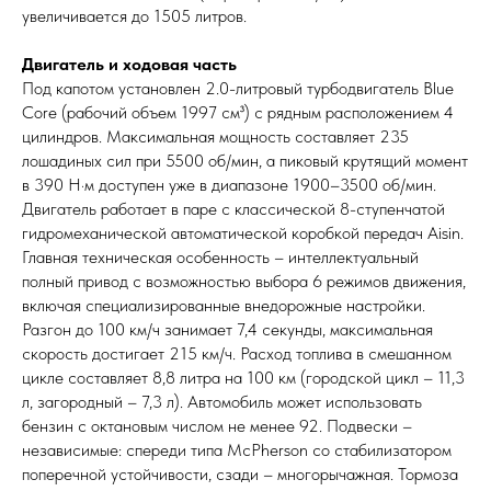
увеличивается до 1505 литров.
Двигатель и ходовая часть
Под капотом установлен 2.0-литровый турбодвигатель Blue
Core (рабочий объем 1997 см³) с рядным расположением 4
цилиндров. Максимальная мощность составляет 235
лошадиных сил при 5500 об/мин, а пиковый крутящий момент
в 390 Н·м доступен уже в диапазоне 1900–3500 об/мин.
Двигатель работает в паре с классической 8-ступенчатой
гидромеханической автоматической коробкой передач Aisin.
Главная техническая особенность – интеллектуальный
полный привод с возможностью выбора 6 режимов движения,
включая специализированные внедорожные настройки.
Разгон до 100 км/ч занимает 7,4 секунды, максимальная
скорость достигает 215 км/ч. Расход топлива в смешанном
цикле составляет 8,8 литра на 100 км (городской цикл – 11,3
л, загородный – 7,3 л). Автомобиль может использовать
бензин с октановым числом не менее 92. Подвески –
независимые: спереди типа McPherson со стабилизатором
поперечной устойчивости, сзади – многорычажная. Тормоза