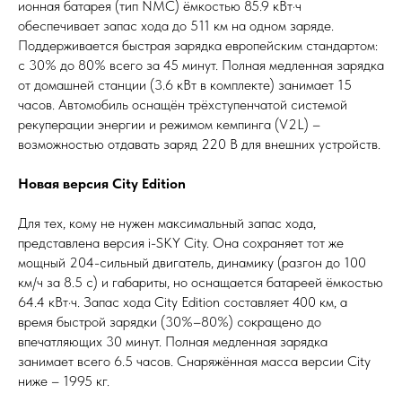
ионная батарея (тип NMC) ёмкостью 85.9 кВт·ч
обеспечивает запас хода до 511 км на одном заряде.
Поддерживается быстрая зарядка европейским стандартом:
с 30% до 80% всего за 45 минут. Полная медленная зарядка
от домашней станции (3.6 кВт в комплекте) занимает 15
часов. Автомобиль оснащён трёхступенчатой системой
рекуперации энергии и режимом кемпинга (V2L) –
возможностью отдавать заряд 220 В для внешних устройств.
Новая версия City Edition
Для тех, кому не нужен максимальный запас хода,
представлена версия i-SKY City. Она сохраняет тот же
мощный 204-сильный двигатель, динамику (разгон до 100
км/ч за 8.5 с) и габариты, но оснащается батареей ёмкостью
64.4 кВт·ч. Запас хода City Edition составляет 400 км, а
время быстрой зарядки (30%–80%) сокращено до
впечатляющих 30 минут. Полная медленная зарядка
занимает всего 6.5 часов. Снаряжённая масса версии City
ниже – 1995 кг.