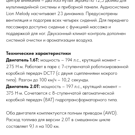
центре внимания – два изогнутых экрана по 12,3 дюйма для
мультимедийной системы и приборной панели. Аудиосистема
Lion Melody насчитывает 23 динамика. Предусмотрены
вентиляция и подогрев всех четырех сидений. Для переднего
пассажира доступно сиденье с функцией массажа и
поддержкой для ног. Двухзонный климат-контроль дополнен
системой очистки и ароматизации воздуха.
Технические характеристики
Двигатель 1.6T:
мощность – 194 л.с., крутящий момент –
275 Н·м. Работает в паре с 7-ступенчатой роботизированной
коробкой передач DCT7 (с двумя сцеплениями мокрого
типа). Разгон до 100 км/ч – 10,2 секунды.
Двигатель 2.0T:
мощность – 197 л.с., крутящий момент –
375 Н·м. Сочетается с 8-ступенчатой автоматической
коробкой передач (8AT) гидротрансформаторного типа.
Оба двигателя комплектуются полным приводом (AWD).
Расход топлива для версии 2.0T в смешанном цикле
составляет 9,1 л на 100 км.