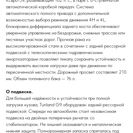
«Евро-5», развивающий 162 л. с., в паре с 8-ступенчатой
автоматической коробкой передач. Система
автоматического полного привода с дополнительной
возможностью выбора режимов движения 4H и 4L,
блокировка дифференциала заднего моста обеспечивают
уверенное управление на бездорожье, снежных трассах или
песчаных участках дорог. Прочная рама из
высоколегированной стали в сочетании с задней рессорной
подвеской с телескопическими гидравлическими
амортизаторами позволяет пикапу сохранять устойчивость и
выдерживать высокие нагрузки даже при движении по
пересеченной местности. Дорожный просвет составляет 210
мм. Объем топливного бака — 76 л.
О подвеске.
Для большей надёжности и устойчивости при полной
загрузке кузова, Tunland G9 оборудован задней рессорной
подвеской. Спереди на автомобилях стоит независимая
подвеска на двойных поперечных рычагах со
стабилизатором. Не лишней оказывается и металлическая
нижняя защита. Полноразмерная запаска спряталась под