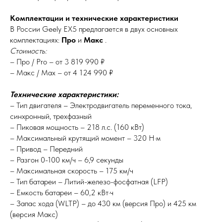
Комплектации и технические характеристики
В России Geely EX5 предлагается в двух основных
комплектациях:
Про
и
Макс
.
Стоимость:
– Про / Pro – от 3 819 990 ₽
– Макс / Max – от 4 124 990 ₽
Технические характеристики:
– Тип двигателя – Электродвигатель переменного тока,
синхронный, трехфазный
– Пиковая мощность – 218 л.с. (160 кВт)
– Максимальный крутящий момент – 320 Н·м
– Привод – Передний
– Разгон 0-100 км/ч – 6,9 секунды
– Максимальная скорость – 175 км/ч
– Тип батареи – Литий-железо-фосфатная (LFP)
– Емкость батареи – 60,2 кВт·ч
– Запас хода (WLTP) – до 430 км (версия Про) и 425 км
(версия Макс)