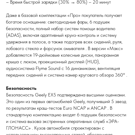
– Время быстрой зарядки (30% → 80%) – 20 минут
Даже в базовой комплектации «Про» покупатель получает
богатое оснащение: светодиодные фары, 6 подушек
безопасности, полный набор систем помощи водителю
(ADAS), включая адаптивный круиз-контроль и систему
удержания в полосе, а также подогрев всех сидений, руля,
лобового стекла и форсунок омывателя . В версии «Макс»
добавляются 19-дюймовые колесные диски, панорамная
крыша с люком, проекционный дисплей (HUD),
аудиосистема Flyme Sound с 16 динамиками, вентиляция
передних сидений и система камер кругового обзора 360° .
Безопасность
Безопасность Geely EX5 подтверждена высшими оценками.
Это один из первых автомобилей Geely, получивший 5 звезд
по результатам краш-тестов Euro NCAP и ANCAP . В
стандартную комплектацию входят 6 подушек безопасности
и система вызова экстренных оперативных служб «ЭРА-
ГЛОНАСС» . Кузов автомобиля спроектирован с
использованием высокопрочных сталей, обеспечивая