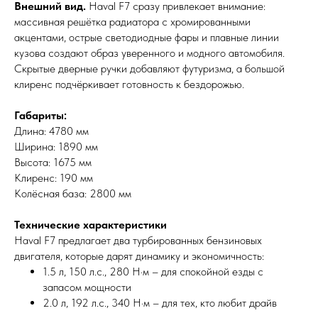
Внешний вид.
Haval F7 сразу привлекает внимание:
массивная решётка радиатора с хромированными
акцентами, острые светодиодные фары и плавные линии
кузова создают образ уверенного и модного автомобиля.
Скрытые дверные ручки добавляют футуризма, а большой
клиренс подчёркивает готовность к бездорожью.
Габариты:
Длина: 4780 мм
Ширина: 1890 мм
Высота: 1675 мм
Клиренс: 190 мм
Колёсная база: 2800 мм
Технические характеристики
Haval F7 предлагает два турбированных бензиновых
двигателя, которые дарят динамику и экономичность:
1.5 л, 150 л.с., 280 Н·м – для спокойной езды с
запасом мощности
2.0 л, 192 л.с., 340 Н·м – для тех, кто любит драйв