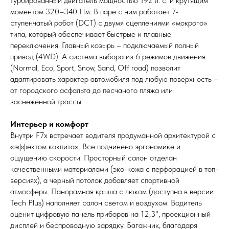
турбированный двигатель мощностью 192 л. с. и крутящим
моментом 320–340 Нм. В паре с ним работает 7-
ступенчатый робот (DCT) с двумя сцеплениями «мокрого»
типа, который обеспечивает быстрые и плавные
переключения. Главный козырь – подключаемый полный
привод (4WD). А система выбора из 6 режимов движения
(Normal, Eco, Sport, Snow, Sand, Off road) позволит
адаптировать характер автомобиля под любую поверхность –
от городского асфальта до песчаного пляжа или
заснеженной трассы.
Интерьер и комфорт
Внутри F7x встречает водителя продуманной архитектурой с
«эффектом кокпита». Все подчинено эргономике и
ощущению скорости. Просторный салон отделан
качественными материалами (эко-кожа с перфорацией в топ-
версиях), а черный потолок добавляет спортивной
атмосферы. Панорамная крыша с люком (доступна в версии
Tech Plus) наполняет салон светом и воздухом. Водитель
оценит цифровую панель приборов на 12,3", проекционный
дисплей и беспроводную зарядку. Багажник, благодаря