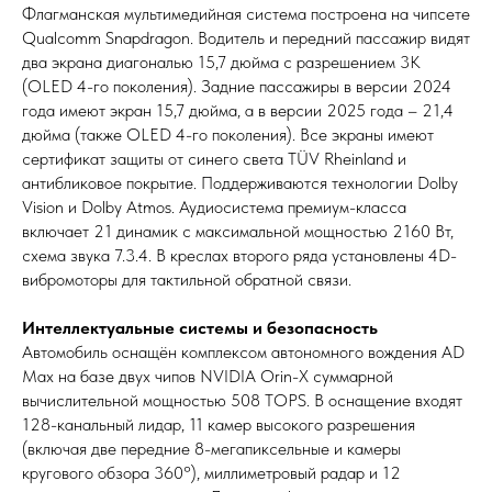
Флагманская мультимедийная система построена на чипсете
Qualcomm Snapdragon. Водитель и передний пассажир видят
два экрана диагональю 15,7 дюйма с разрешением 3K
(OLED 4-го поколения). Задние пассажиры в версии 2024
года имеют экран 15,7 дюйма, а в версии 2025 года – 21,4
дюйма (также OLED 4-го поколения). Все экраны имеют
сертификат защиты от синего света TÜV Rheinland и
антибликовое покрытие. Поддерживаются технологии Dolby
Vision и Dolby Atmos. Аудиосистема премиум-класса
включает 21 динамик с максимальной мощностью 2160 Вт,
схема звука 7.3.4. В креслах второго ряда установлены 4D-
вибромоторы для тактильной обратной связи.
Интеллектуальные системы и безопасность
Автомобиль оснащён комплексом автономного вождения AD
Max на базе двух чипов NVIDIA Orin-X суммарной
вычислительной мощностью 508 TOPS. В оснащение входят
128-канальный лидар, 11 камер высокого разрешения
(включая две передние 8-мегапиксельные и камеры
кругового обзора 360°), миллиметровый радар и 12