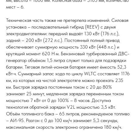
мм, высота – 1800 мм. Колёсная база – 3105 мм, количество
мест – 6.
Техническая часть также не претерпела изменений. Силовая
установка – последовательный гибрид (REEV) с двумя
электродвигателями: передний выдаёт 130 кВт (176 л.с.),
задний – 200 кВт (272 л.с.). Постоянный полный привод
обеспечивает суммарную мощность 330 кВт (448 л.с.) и
крутящий момент 620 Н·м. Бензиновый турбированный ДВС-
генератор объёмом 1,5 литра служит только для подзарядки
батареи. Тяговая литий-ионная батарея имеет ёмкость 52,3
кВт·ч. Суммарный запас хода по циклу WLTC составляет 1176
км, из которых на чистой электротяге можно проехать 235
км. Быстрая зарядка постоянным током с 20 до 80%
занимает 25 минут, медленная зарядка переменным током
мощностью 7 кВт от 0 до 100% – 8 часов. Доступна
технология обратной зарядки V2L мощностью 3,5 кВт.
Объём топливного бака – 65 литров, рекомендуемое топливо
– АИ-95. Разгон с 0 до 100 км/ч занимает 5,3 секунды,
максимальная скорость электронно ограничена 180 км/ч.