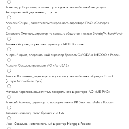
Александр Паршутин, архитектор продаж в автомобильной индустрии
Антикризисный управленец, стратег
Алексей Спирин, заместитель генерального директора ПАО «Соллерс»
Елизавета Хмелева, директор по связям с общественностью Evolute/M-hero/Voyah
Татьяна Уварова, маркетинг-директор «TANK Россия»
Андрей Чирков, операционный директор брендов OMODA и JAECOO в России
Максим Соколов, президент АО «АвтоВАЗ»
Тамара Васильева, директор по маркетингу автомобильного бренда Omoda
(«Чери Автомобили Рус»)
Наталья Королева, заместитель генерального директора AO «МБ РУС»
Алексей Кожухов, директор по по маркетингу и PR Sinomach Auto в России
Татьяна Фадеева, глава бренда VOLGA
Иван Савельев, исполнительный директор Hongqi в России