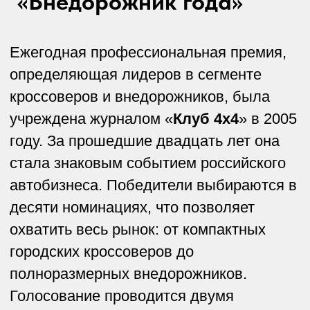
году. За прошедшие двадцать лет она
стала знаковым событием российского
автобизнеса. Победители выбираются в
десяти номинациях, что позволяет
охватить весь рынок: от компактных
городских кроссоверов до
полноразмерных внедорожников.
Голосование проводится двумя
независимыми жюри –
Экспертным
и
Большим
(народным). Экспертное
жюри состоит из профессионалов, в
число которых входят автомобильные
журналисты и блогеры, а Большое жюри
учитывает мнение всех автолюбителей
страны. Такое разделение обеспечивает
объективность выбора и позволяет
определить предпочтения разных
аудиторий.