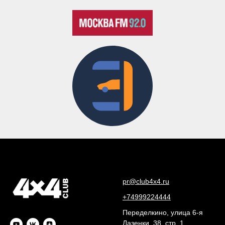
pr@club4x4.ru
+74999224444
Переделкино, улица 6-я
Лазенки, 38, стр. 1