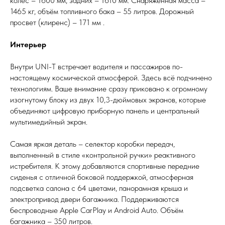
колёс – 1600 мм, задних – 1610 мм. Снаряжённая масса –
1465 кг, объём топливного бака – 55 литров. Дорожный
просвет (клиренс) – 171 мм .
Интерьер
Внутри UNI-T встречает водителя и пассажиров по-
настоящему космической атмосферой. Здесь всё подчинено
технологиям. Ваше внимание сразу приковано к огромному
изогнутому блоку из двух 10,3-дюймовых экранов, которые
объединяют цифровую приборную панель и центральный
мультимедийный экран.
Самая яркая деталь – селектор коробки передач,
выполненный в стиле «контрольной ручки» реактивного
истребителя. К этому добавляются спортивные передние
сиденья с отличной боковой поддержкой, атмосферная
подсветка салона с 64 цветами, панорамная крыша и
электропривод двери багажника. Поддерживаются
беспроводные Apple CarPlay и Android Auto. Объём
багажника – 350 литров.