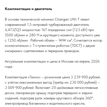
Комплектации и двигатель
В основе технической начинки Changan UNI-T лежит
современный 1,5-литровый турбированный двигатель
JL473ZQ5 мощностью 167 лошадиных сил (123 кВт) при
5500 об/мин и 280 Н·м крутящего момента, доступного уже
с 1250 об/мин . Рабочий объём – 1494 см³. Сочетается мотор
исключительно с 7-ступенчатым роботом (7DCT) с двумя
«мокрыми» сцеплениями и передним приводом.
Актуальные комплектации и цены в Москве на апрель 2026
года:
Комплектация «Техно» – розничная цена 3 239 900 рублей,
с учётом максимальных выгод (трейд-ин 230 000 рублей) –
3 009 900 рублей. Включает 20-дюймовые легкосплавные
диски, панорамную крышу, подогрев передних и задних
сидений, подогрев руля, камеры кругового обзора 360°,
электропривод багажника и водительского кресла,