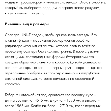
мощным турбомотором и умными системами. Это автомобиль,
который вы выбираете сердцем, а оправдываете разумом,
когда садитесь за руль.
Внешний вид и размеры
Changan UNI-T создан, чтобы приковывать взгляды. Его
главная фишка – массивная бескаркасная решётка
радиатора «гранитная плита», которая словно течёт по
переднему бамперу без видимых границ. В паре с узкими
«летящими» светодиодными фарами-бумерангами это
создаёт образ инопланетного корабля. Дизайн довершают
полностью скрытые задние дверные ручки, парящая крыша и
агрессивный V-образный спойлер с четырьмя патрубками
выхлопной системы, которые намекают на спортивный
характер.
Габариты автомобиля подчёркивают его посадку-купе –
длина составляет 4515 мм, ширина – 1870 мм, а высота –
всего 1565 мм. Колёсная база – 2710 мм, колея передних