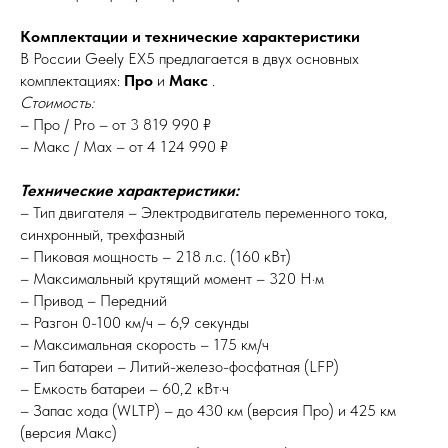
Комплектации и технические характеристики
В России Geely EX5 предлагается в двух основных
комплектациях:
Про
и
Макс
.
Стоимость:
– Про / Pro – от 3 819 990 ₽
– Макс / Max – от 4 124 990 ₽
Технические характеристики:
– Тип двигателя – Электродвигатель переменного тока,
синхронный, трехфазный
– Пиковая мощность – 218 л.с. (160 кВт)
– Максимальный крутящий момент – 320 Н·м
– Привод – Передний
– Разгон 0-100 км/ч – 6,9 секунды
– Максимальная скорость – 175 км/ч
– Тип батареи – Литий-железо-фосфатная (LFP)
– Емкость батареи – 60,2 кВт·ч
– Запас хода (WLTP) – до 430 км (версия Про) и 425 км
(версия Макс)