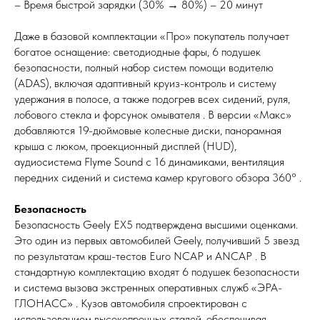
– Время быстрой зарядки (30% → 80%) – 20 минут
Даже в базовой комплектации «Про» покупатель получает
богатое оснащение: светодиодные фары, 6 подушек
безопасности, полный набор систем помощи водителю
(ADAS), включая адаптивный круиз-контроль и систему
удержания в полосе, а также подогрев всех сидений, руля,
лобового стекла и форсунок омывателя . В версии «Макс»
добавляются 19-дюймовые колесные диски, панорамная
крыша с люком, проекционный дисплей (HUD),
аудиосистема Flyme Sound с 16 динамиками, вентиляция
передних сидений и система камер кругового обзора 360° .
Безопасность
Безопасность Geely EX5 подтверждена высшими оценками.
Это один из первых автомобилей Geely, получивший 5 звезд
по результатам краш-тестов Euro NCAP и ANCAP . В
стандартную комплектацию входят 6 подушек безопасности
и система вызова экстренных оперативных служб «ЭРА-
ГЛОНАСС» . Кузов автомобиля спроектирован с
использованием высокопрочных сталей, обеспечивая