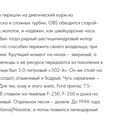
о перешли на диетический корм из
ска и сложных турбин, OBS обходится старой-
к молоток, и надёжен, как швейцарские часы.
 был тогда рядный шестицилиндровый мотор
 что способен пережить своего владельца, при
ия. Крутящий момент на низах – звериный, а
легенды о её ресурсе передаются из поколения в
ным был 5.0-литровый «302-й». Он же стоял на
солдат, отзывчивый и бодрый. Чуть серьёзнее –
ля тех, кому и этого мало, Ford припас 7.5-
8 ставили на тяжёлые F-250, F-350 и дома на
ливый. Отдельная песня – дизеля. До 1994 года
tional/Navistar, а потом появился легендарный