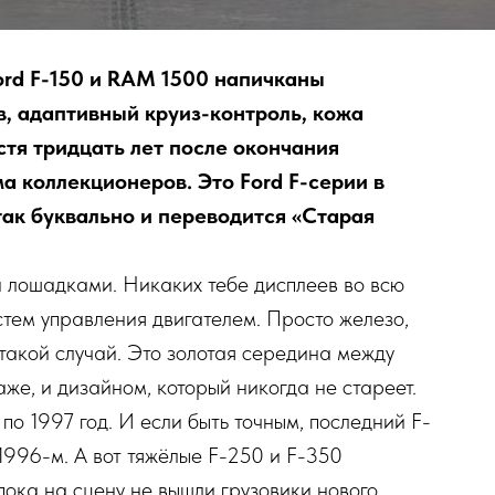
rd F-150 и RAM 1500 напичканы
в, адаптивный круиз-контроль, кожа
стя тридцать лет после окончания
а коллекционеров. Это Ford F-серии в
 так буквально и переводится «Старая
 лошадками. Никаких тебе дисплеев во всю
стем управления двигателем. Просто железо,
 такой случай. Это золотая середина между
же, и дизайном, который никогда не стареет.
о 1997 год. И если быть точным, последний F-
1996-м. А вот тяжёлые F-250 и F-350
пока на сцену не вышли грузовики нового