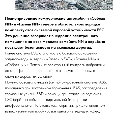
Полноприводные коммерческие автомобили «Соболь
NN» и «Газель NN» теперь в обязательном порядке
комплектуются системой курсовой устойчивости ESC.
Это решение завершает внедрение электронного
помощника на всех моделях семейств NN и серьёзно
повышает безопасность на скользких дорогах.
Ранее система ESC стала частью базового оснащения
заднеприводных версий «Газели NEXT», «Газели NN» и
«Соболя NN». Теперь же электронный контроль добрался и
до модификаций созданных для эксплуатации в самых
сложных дорожных условиях.
Помимо базовых функций (антиблокировочной системы ABS,
помощника при экстренном торможении BAS, распределения
тормозных усилий EBD и помощи при старте на подъёме)
ESC берёт на себя роль виртуальной блокировки
дифференциала. На скользком покрытии, при диагональном
вывешивании или пробуксовке одного из ведущих колёс,