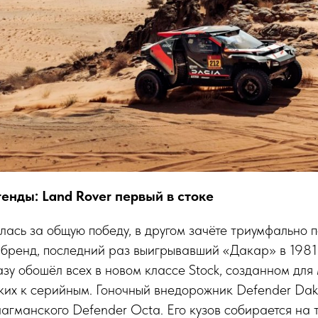
енды: Land Rover первый в стоке
лась за общую победу, в другом зачёте триумфально
 бренд, последний раз выигрывавший «Дакар» в 1981 
разу обошёл всех в новом классе Stock, созданном дл
ких к серийным. Гоночный внедорожник Defender Da
агманского Defender Octa. Его кузов собирается на 