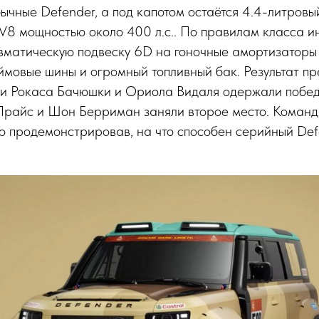
бычные Defender, а под капотом остаётся 4.4-литровы
V8 мощностью около 400 л.с.. По правилам класса 
матическую подвеску 6D на гоночные амортизаторы Bi
ймовые шины и огромный топливный бак. Результат п
и Рокаса Бачюшки и Ориола Видаля одержали победу 
райс и Шон Берриман заняли второе место. Команд
но продемонстрировав, на что способен серийный Def