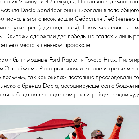
ставил 9 минут и 42 секунды. Но главное, демонстр
мобиля Dacia Sandrider финишировали в топе общего
емпиона, в этот список вошли Себастьян Лёб (четвёр
тина Гутьеррес (одиннадцатая). Такая массовость – 
. Экипажи одержали две победы на этапах и лишь ра
ретьего места в дневном протоколе.
ками были мощные Ford Raptor и Toyota Hilux. Пилот
 Экстрёмом «Рапторы» заняли второе и третье места
 восьмым, так как экипаж постоянно преследовали т
мынского бренда Dacia, ассоциирующегося с бюджетн
ная победа на легендарном ралли-рейде сродни чуду