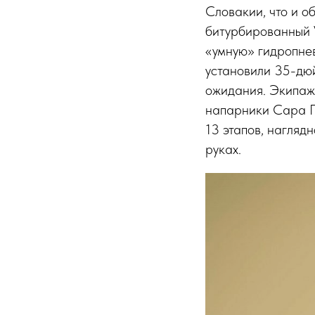
Словакии, что и о
битурбированный 
«умную» гидропнев
установили 35-дю
ожидания. Экипаж
напарники Сара П
13 этапов, нагляд
руках.