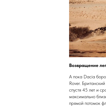
Возвращение лег
А пока Dacia боро
Rover. Британский
спустя 45 лет и с
максимально близ
прямой потомок фл