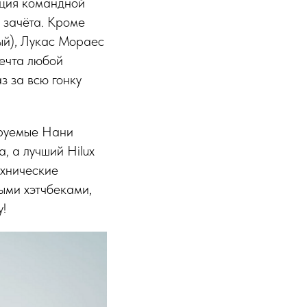
ация командной
 зачёта. Кроме
тый), Лукас Мораес
мечта любой
з за всю гонку
ируемые Нани
, а лучший Hilux
ехнические
ыми хэтчбеками,
!