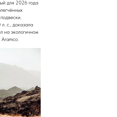
ный для 2026 года
блегчённых
 подвески.
. с., доказала
ал на экологичном
 Aramco.