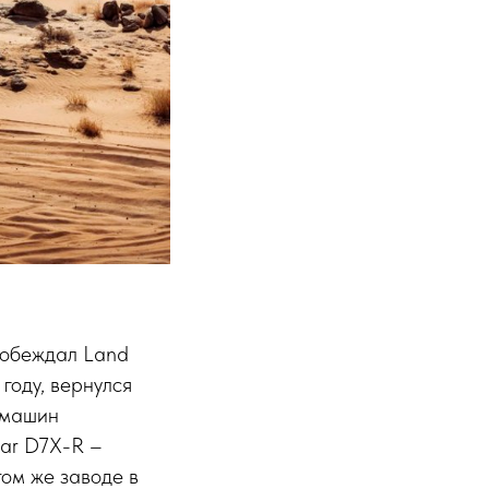
 побеждал Land
году, вернулся
я машин
kar D7X-R –
том же заводе в