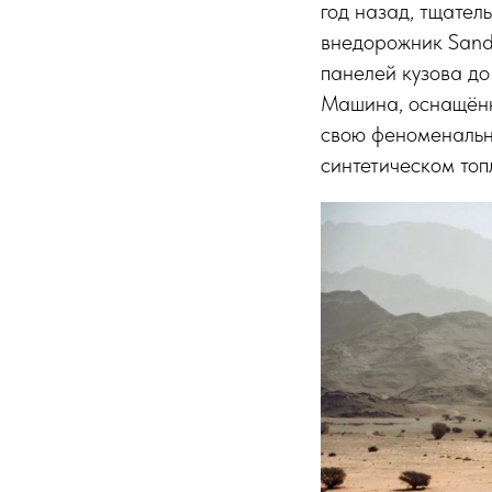
год назад, тщател
внедорожник Sand
панелей кузова до
Машина, оснащённ
свою феноменальну
синтетическом то