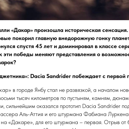
ралли «Дакар» произошла историческая сенсация
рвые покорил главную внедорожную гонку планет
нулся спустя 45 лет и доминировал в классе се
к эти победы меняют представления о возможно
марок?
джетника»: Dacia Sandrider побеждает с первой
р» в городе Янбу стал не развязкой, а началом нов
 восьми тысяч километров по пустыням, камням, дюна
, сильнейшим оказался прототип Dacia Sandrider по
Нассера Аль-Аттия и его штурмана Фабиана Луркена.
 на «Дакаре», для его штурмана – первая. Отрыв от