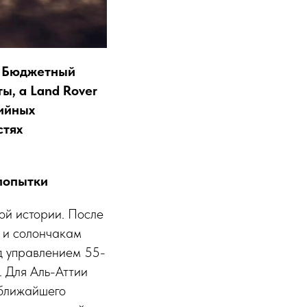
. Бюджетный
ы, а Land Rover
рийных
стях
 попытки
ой истории. После
м и солончакам
д управлением 55-
 Для Аль-Аттии
 ближайшего