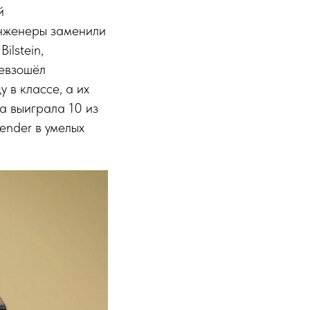
й
инженеры заменили
lstein,
ревзошёл
в классе, а их
а выиграла 10 из
ender в умелых