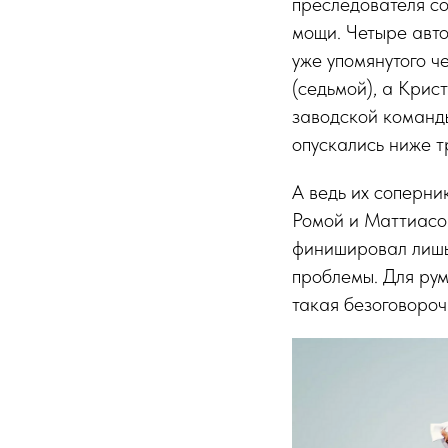
преследователя со
мощи. Четыре авто
уже упомянутого ч
(седьмой), а Крис
заводской команды
опускались ниже т
А ведь их соперни
Ромой и Маттиасом
финишировал лишь
проблемы. Для ру
такая безоговороч