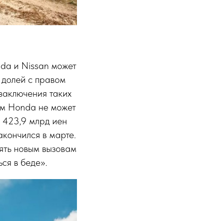
da и Nissan может
 долей с правом
 заключения таких
ом Honda не может
е 423,9 млрд иен
акончился в марте.
ять новым вызовам
ся в беде».