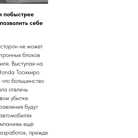
ся побыстрее
 позволить себе
 сторон не может
ктронных блоков
иля. Выступая на
Honda Тосихиро
, что большинство
ла отвлечь
вом убытке.
правления будут
 автомобилях
компаниям ещё
разработок, прежде