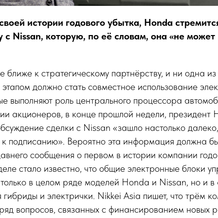
 своей истории годового убытка, Honda стремит
 с Nissan, которую, по её словам, она «не может
е ближе к стратегическому партнёрству, и ни одна из
 этапом должно стать совместное использование эле
ые выполняют роль центрального процессора автомоб
ии акционеров, в конце прошлой недели, президент 
обсуждение сделки с Nissan «зашло настолько далеко
о к подписанию». Вероятно эта информация должна бы
авнего сообщения о первом в истории компании годо
еделе стало известно, что общие электронные блоки у
 только в целом ряде моделей Honda и Nissan, но и в
я гибриды и электрички. Nikkei Asia пишет, что трём 
ряд вопросов, связанных с финансированием новых 