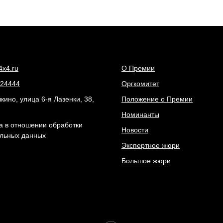
4x4.ru
О Премии
24444
Оргкомитет
ино, улица 6-я Лазенки, 38,
Положение о Премии
Номинанты
а в отношении обработки
Новости
льных данных
Экспертное жюри
Большое жюри