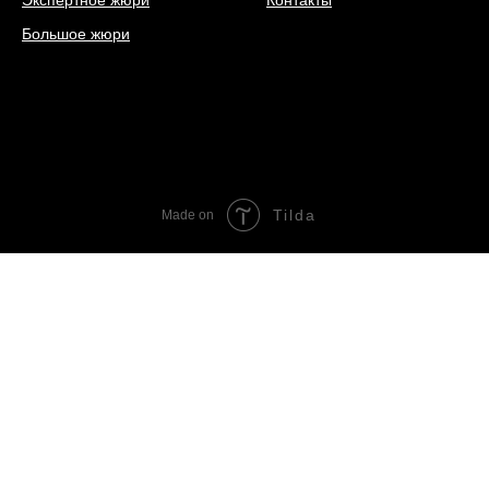
Экспертное жюри
Контакты
Большое жюри
Tilda
Made on