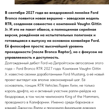
В сентябре 2027 года во внедорожной линейке Ford
Bronco появится новая вершина – заводская модель
RTR, созданная совместно с компанией Vaughn Gittin
Jr. И это не пакет обвеса, а полноценная серийная
версия, рождённая на испытательных полигонах и
готовящаяся к выпуску на основном конвейере Ford.
Её философия проста: высочайший уровень
проходимости (после Bronco Raptor), но с фокусом на
управляемость и доступность.
Долгожданный дебют Ford на Детройтском автосалоне этого
года – Ford Bronco RTR 2027 года. Компания Vaughn Gittin
Jr. известна своими доработанными Ford Mustang, а её новый
проект выглядит как вполне закономерный шаг. Её
основатель, гонщик RTR Vehicles Лорен Хили, не только
король дрифта, но и активный участник ралли-рейдов на
бездорожье, в том числе чемпионата King of the Hammers,
проводимого в Калифорнии. Именно среди барханов и
камней Джонсон-Вэлли и проходила финальная доводка