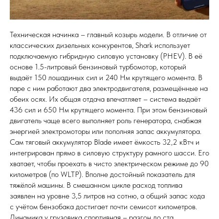
Техническая начинка – главный козырь модели. В отличие от
классических дизельных конкурентов, Shark использует
подключаемую гибридную силовую установку (PHEV). В её
основе 1.5-литровый бензиновый турбомотор, который
выдаёт 150 лошадиных сил и 240 Нм крутящего момента. В
паре с ним работают два электродвигателя, размещённые на
обеих осях. Их общая отдача впечатляет – система выдаёт
436 сил и 650 Нм крутящего момента. При этом бензиновый
двигатель чаще всего выполняет роль генератора, снабжая
энергией электромоторы или пополняя запас аккумулятора.
Сам тяговый аккумулятор Blade имеет ёмкость 32,2 кВтч и
интегрирован прямо в силовую структуру рамного шасси. Его
хватает, чтобы проехать в чисто электрическом режиме до 90
километров (по WLTP). Вполне достойный показатель для
тяжёлой машины. В смешанном цикле расход топлива
заявлен на уровне 3,5 литров на сотню, а общий запас хода
с учётом бензобака достигает почти семисот километров.
Динамика у грузовика спортивная – разгон до ста