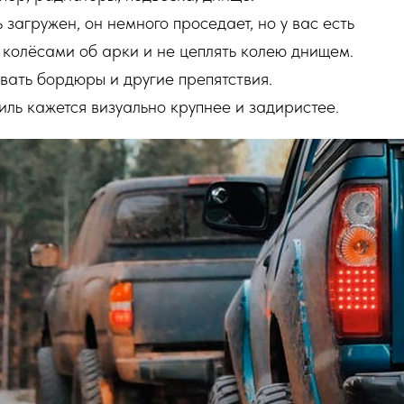
 загружен, он немного проседает, но у вас есть
ся колёсами об арки и не цеплять колею днищем.
вать бордюры и другие препятствия.
ль кажется визуально крупнее и задиристее.