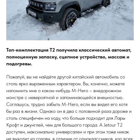
Топ-комплектация T2 получила классический автомат,
полноценную запаску, сцепное устройство, массаж и
подогревы.
Пожалуй, вы не найдёте другой китайский автомобиль со
столь ярко выраженным характером. Вы, конечно, можете
напомнить мне о каком-нибудь M-Hero – внедорожном
монстре с невероятной и запоминающейся внешностью.
Соглашусь, трудно забыть M-Hero, если вы видел его хотя
бы раз в жизни. Однако он в два с половиной раза дороже и
столь специфичен на ходу, что больше подходит для Лары
Крофт и джунглей, чем для большого города. А Jetour T2
доступен, максимально универсален и при этом тоже никак
не выходит из головы, в отличии от одноклассников, изо всех