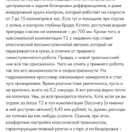
центральная и задняя блокировки дифференциалов, и даже
внедорожный круиз-контроль, который работает на скорости
от 7 до 15 километров в час. Есть тут и помощник при спуске
с холма, и контроль глубины брода. Кстати, доступная водная
преграда совсем не маленькая – до 700 мм. Кроме того, в
максимальной комплектации Т2 с недавних пор ставят
классический восьмиступенчатый автомат, который не
перегревается в грязи, в отличии от прежнего
семиступенчатого робота. Правда, с новой трансмиссией
«не всё так однозначно». Чего не отнять у прежнего робота,
так это его экономичности и скорострельности. На
гидромеханике кроссовер закономерно замедлился и стал
чуть прожорливее. Время разгона тоже увеличилось, пусть и
не критично, всего на 0,2 секунды. А вот расход вырос почти
на поллитра. Увы, за всё приходится платить. Хотя, если уж вы
отдали за Jetour T2 в топ-комплектации Discovery (а именно
в ней доступен автомат) 4,45 млн рублей, то, думаю, расходы
на топливо вы как-нибудь осилите. Оценив, при этом,
комфортные настройки классической трансмиссии,
гарантирующие плавный разгон и старт, а на бездорожье –