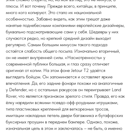
плюсы. И вот почему. Прежде всего, китайцы, в принципе,
много кого копируют. Это стало их национальной
особенностью. Забавно видеть, как этим грешат даже
нанятые поднебесными компаниями европейские дизайнеры,
буквально подсматривающие сами у себя. Шедевры у них
случаются редко, но крепкий средний дизайн выходит
регулярно. Самым большим минусом такого подхода
остаётся слабость общего посыла. Изначально вторичный,
он не имеет внутренней силы. «Насмотренность» у
современной публики большая, и глаз сразу отличает
оригинал от копии. На этом фоне Jetour T2 удаётся
выглядеть бойцом. Он запоминается и оставляет яркие
впечатления. Да, его задние фонари похожи на аналогичные
у Defender, но с остальных ракурсов он переигрывает Land
Rover, что является признаком зрелого стиля. Правда, его как
ёлку нарядили всякими псевдо-офф-роудными игрушками,
типа пластиковых креплений для веткорезных тросов,
имитации накладных петель двери багажника и бутафорских
буксирных проушин в переднем бампере. Однако, похоже,
изначальная цель в этом и заключалась – не быть, а именно