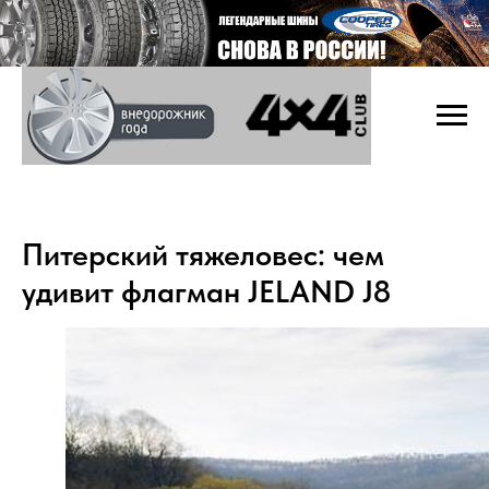
Питерский тяжеловес: чем
удивит флагман JELAND J8