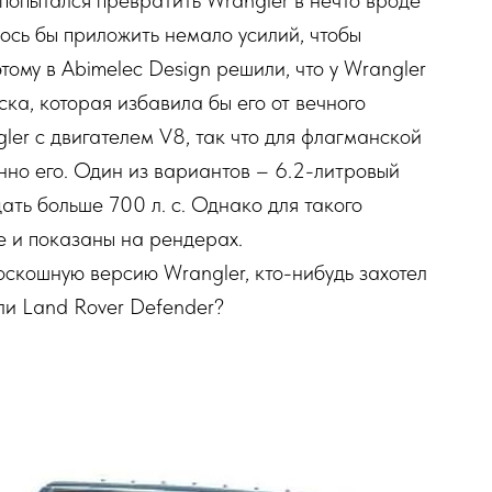
p попытался превратить Wrangler в нечто вроде
ось бы приложить немало усилий, чтобы
тому в Abimelec Design решили, что у Wrangler
ка, которая избавила бы его от вечного
ler с двигателем V8, так что для флагманской
нно его. Один из вариантов – 6.2-литровый
дать больше 700 л. с. Однако для такого
е и показаны на рендерах.
роскошную версию Wrangler, кто-нибудь захотел
ли Land Rover Defender?