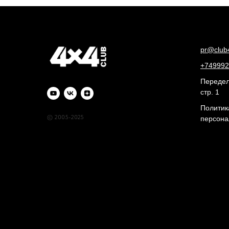
pr@club
+749992
Переделк
стр. 1
Политик
© 2005-2025
персона