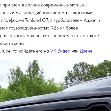
о при этом в салоне современные уютные
анель и мультимедийная система с экранами
 платформе Tunland G7, с турбодизелем Aucan и
тся грузоподъёмностью 925 кг, более
рая сохраняет хорошую энергоёмкость, а также
ности хода.
uTube, то найдёте его на
VK Видео
или
Дзене
.