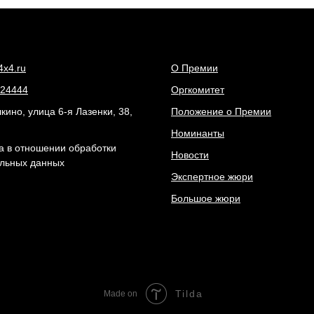
4x4.ru
О Премии
24444
Оргкомитет
ино, улица 6-я Лазенки, 38,
Положение о Премии
Номинанты
а в отношении обработки
Новости
льных данных
Экспертное жюри
Большое жюри
Tilda
Made on