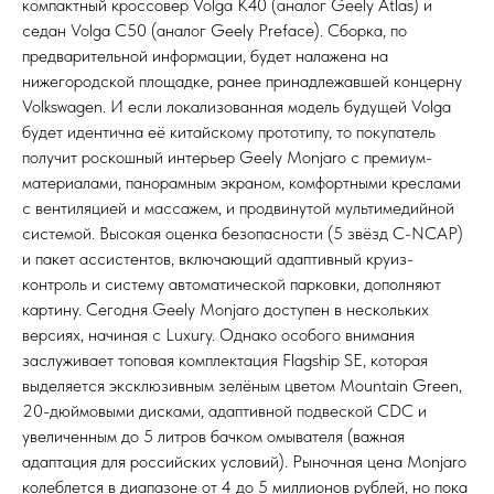
компактный кроссовер Volga K40 (аналог Geely Atlas) и
седан Volga C50 (аналог Geely Preface). Сборка, по
предварительной информации, будет налажена на
нижегородской площадке, ранее принадлежавшей концерну
Volkswagen. И если локализованная модель будущей Volga
будет идентична её китайскому прототипу, то покупатель
получит роскошный интерьер Geely Monjaro с премиум-
материалами, панорамным экраном, комфортными креслами
с вентиляцией и массажем, и продвинутой мультимедийной
системой. Высокая оценка безопасности (5 звёзд C-NCAP)
и пакет ассистентов, включающий адаптивный круиз-
контроль и систему автоматической парковки, дополняют
картину. Сегодня Geely Monjaro доступен в нескольких
версиях, начиная с Luxury. Однако особого внимания
заслуживает топовая комплектация Flagship SE, которая
выделяется эксклюзивным зелёным цветом Mountain Green,
20-дюймовыми дисками, адаптивной подвеской CDC и
увеличенным до 5 литров бачком омывателя (важная
адаптация для российских условий). Рыночная цена Monjaro
колеблется в диапазоне от 4 до 5 миллионов рублей, но пока