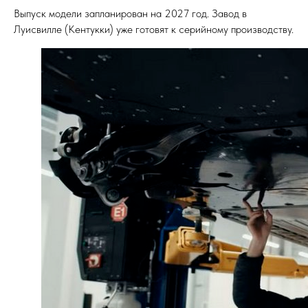
Выпуск модели запланирован на 2027 год. Завод в
Луисвилле (Кентукки) уже готовят к серийному производству.