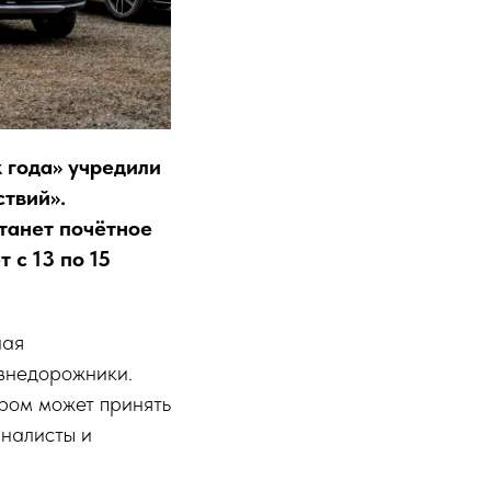
 года» учредили
твий».
танет почётное
 с 13 по 15
ная
 внедорожники.
ором может принять
рналисты и