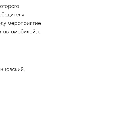
которого
обедителя
оду мероприятие
 автомобилей, а
инцовский,