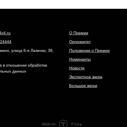
4x4.ru
О Премии
24444
Оргкомитет
ино, улица 6-я Лазенки, 38,
Положение о Премии
Номинанты
а в отношении обработки
Новости
льных данных
Экспертное жюри
Большое жюри
Tilda
Made on