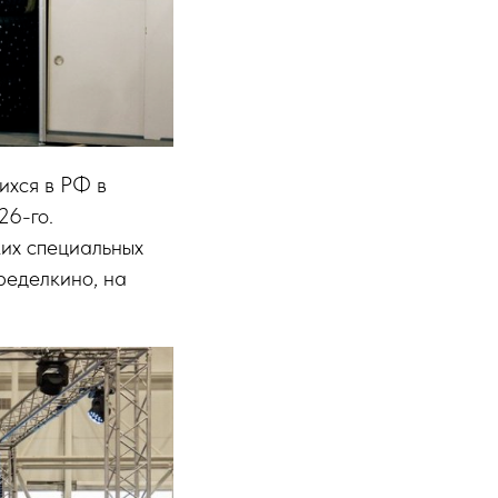
ихся в РФ в
26-го.
ких специальных
ределкино, на