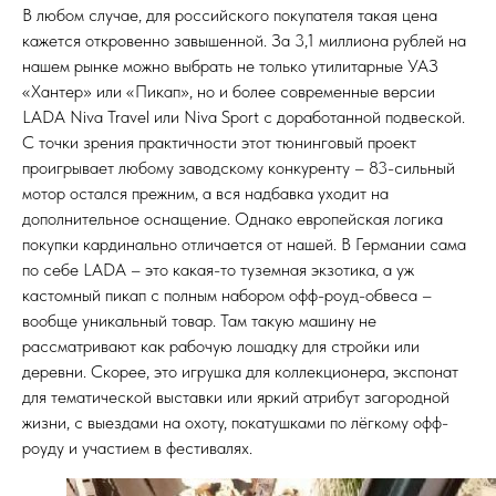
В любом случае, для российского покупателя такая цена
кажется откровенно завышенной. За 3,1 миллиона рублей на
нашем рынке можно выбрать не только утилитарные УАЗ
«Хантер» или «Пикап», но и более современные версии
LADA Niva Travel или Niva Sport с доработанной подвеской.
С точки зрения практичности этот тюнинговый проект
проигрывает любому заводскому конкуренту – 83-сильный
мотор остался прежним, а вся надбавка уходит на
дополнительное оснащение. Однако европейская логика
покупки кардинально отличается от нашей. В Германии сама
по себе LADA – это какая-то туземная экзотика, а уж
кастомный пикап с полным набором офф-роуд-обвеса –
вообще уникальный товар. Там такую машину не
рассматривают как рабочую лошадку для стройки или
деревни. Скорее, это игрушка для коллекционера, экспонат
для тематической выставки или яркий атрибут загородной
жизни, с выездами на охоту, покатушками по лёгкому офф-
роуду и участием в фестивалях.