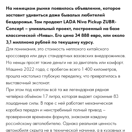
На немецком рынке появилось объявление, которое
заставит удивиться даже бывалых любителей
бездорожья. Там продают LADA Niva Pickup ZUBR-
Concept – уникальный проект, построенный на базе
классической «Нивы». Его цена 34 888 евро, или около
3,1 миллиона рублей по текущему курсу.
Для понимания, это стоимость неплохого китайского
кроссовера или двух стандартных вазовских внедорожников.
Но немцы просят такие деньги не за двигатель или комфорт.
Машина 2022 года, с пробегом всего 1 400 километров,
прошла настолько глубокую переделку, что превратилась в
выставочный экспонат.
При этом под капотом всё та же легендарная рядная
четвёрка объёмом 1.7 литра, которая выдает скромные 83
лошадиные силы. В паре с ней работает механическая
коробка передач и неистребимый полный привод –
проверенная временем формула, знакомая каждому
российскому автолюбителю. Однако реальная ценность
автомобиля скрыта не в технической начинке, а в кузовных и