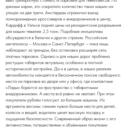
ввёл трёхкратную стоимость парковки для тяжеловесов. По
данным мэрии, это сократило количество таких машин на
улицах на две трети. Амстердам ограничил въезд
полноразмерных кроссоверов и внедорожников в центр,
Кардифф в Уэльсе поднял цены на резидентские разрешения
для машин тяжелее 2,5 тонн. Подобные инициативы
обсуждаются в Бельгии и других странах. Российские
мегаполисы – Москва и Санкт-Петербург – пока лишь
наблюдают за трендом, без остановки расширяя сеть
платных парковок. Однако и для наших дорог проблема
растущих габаритов актуальна, особенно в плотной
исторической застройке. Да и в целом, в наших реалиях
автомобилисты находятся в бесконечном поиске свободного
места на парковке во дворе или у офиса, где компактные
«Лады» борются за пространство с габаритными
внедорожниками. А места всё равно не хватает. При этом
покупатели рублём голосуют за большие машины. Их
аргументы весомы: семьям нужно больше места для детей,
колясок и вещей, водители ценят высокую посадку и
ощущение безопасности. Современный образ жизни с его
активностями, путешествиями и объёмными покупками