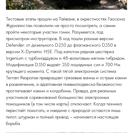
Тестовые этапы прошли на Тайване, в окрестностях Гаосюна.
Журналистам позволили не просто посмотреть, а самим
пройти некоторые участки гонки. Разумеется, под
присмотром инструкторов. В ход пошли разные версии
Defender: от дизельного D250 до флагманского D350 в
версии X-Dynamic HSE. Под капотом рядная шестёрка
Ingenium с турбонаддувом и 48-вольтовым мягким гибридом.
Модификация D350 выдаёт 350 лошадиных сил и 700 Нм
крутящего момента. С такой тягой электронная система
Terrain Response превращает грязевые ванны и острые камни
в развлечение, а адаптивная пневмоподвеска безжалостно
проглатывает камни и колдобины. Правда, для реальных
участников соревнований большинство электронных
помощников (в том числе карты) отключают. Когда техника
перестаёт помогать, и наедине с природой остаются лишь
пилот, штурман и полный привод – начинается настоящая
борьба.