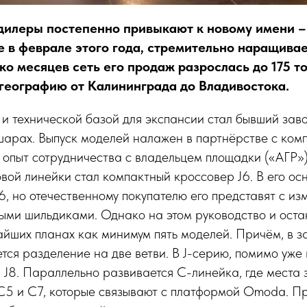
дилеры постепенно привыкают к новому имени – 
е в феврале этого года, стремительно наращивае
ко месяцев сеть его продаж разрослась до 175 то
 географию от Калининграда до Владивостока.
и технической базой для экспансии стал бывший зав
арах. Выпуск моделей налажен в партнёрстве с комп
 опыт сотрудничества с владельцем площадки («АГР») 
ой линейки стал компактный кроссовер J6. В его ос
6, но отечественному покупателю его представят с и
ыми шильдиками. Однако на этом руководство и оста
йших планах как минимум пять моделей. Причём, в з
тся разделение на две ветви. В J-серию, помимо уже
и J8. Параллельно развивается С-линейка, где мест
C5 и C7, которые связывают с платформой Omoda. Пр