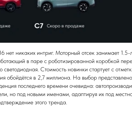
J6 нет никаких интриг. Моторный отсек занимает 1.5
аботающий в паре с роботизированной коробкой пере
ю светодиодная. Стоимость новинки стартует с отмет
сия обойдётся в 2,7 миллиона. На выбор представлено
денция последнего времени очевидна: автопроизводи
и, но под новыми именами, адаптируя их под местно
одтверждение этого тренда.