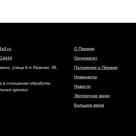
4x4.ru
О Премии
24444
Оргкомитет
ино, улица 6-я Лазенки, 38,
Положение о Премии
Номинанты
а в отношении обработки
Новости
льных данных
Экспертное жюри
Большое жюри