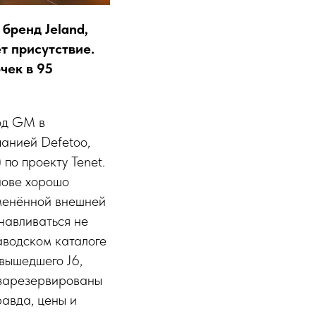
бренд Jeland,
т присутствие.
чек в 95
од GM в
анией Defetoo,
по проекту Tenet.
нове хорошо
зменённой внешней
навливаться не
аводском каталоге
 вышедшего J6,
а зарезервированы
авда, цены и