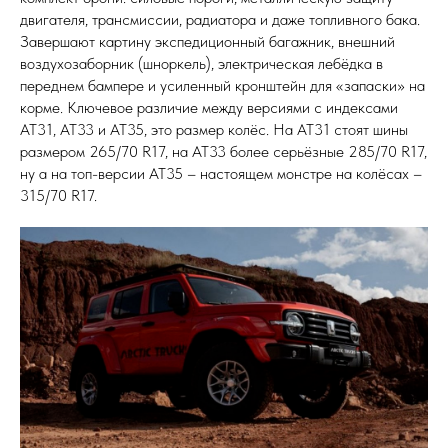
двигателя, трансмиссии, радиатора и даже топливного бака.
Завершают картину экспедиционный багажник, внешний
воздухозаборник (шноркель), электрическая лебёдка в
переднем бампере и усиленный кронштейн для «запаски» на
корме. Ключевое различие между версиями с индексами
AT31, AT33 и AT35, это размер колёс. На AT31 стоят шины
размером 265/70 R17, на AT33 более серьёзные 285/70 R17,
ну а на топ-версии AT35 – настоящем монстре на колёсах –
315/70 R17.