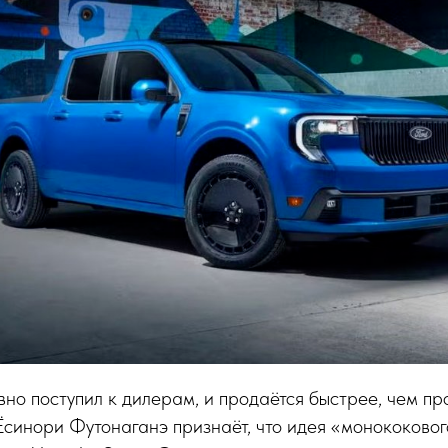
о поступил к дилерам, и продаётся быстрее, чем про
синори Футонаганэ признаёт, что идея «монококового