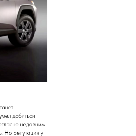
станет
умел добиться
согласно недавним
. Но репутация у