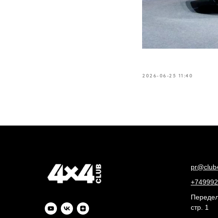
2026-06-25 11:40
pr@club
+749992
Переделк
стр. 1