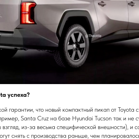
ta успеха?
кой гарантии, что новый компактный пикап от Toyota 
ример, Santa Cruz на базе Hyundai Tucson так и не с
 взгляд, из-за весьма специфической внешности), и 
огут снять с производства раньше, чем планировалось