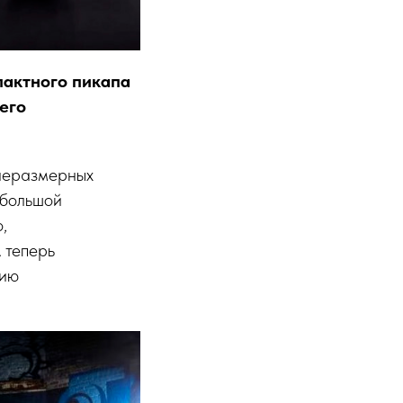
пактного пикапа
 его
днеразмерных
ебольшой
,
 теперь
цию