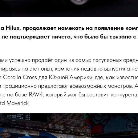
за Hilux, продолжает намекать на появление ком
 не подтверждает ничего, что было бы связано с
иями успешно продаёт один из самых популярных сре
Опираясь на этот опыт, компания недавно выпустила н
е Corolla Cross для Южной Америки, где, как известно
и традиционно предлагают всевозможных монстров. А
пе на базе RAV4, который мог бы составит конкурен
d Maverick.