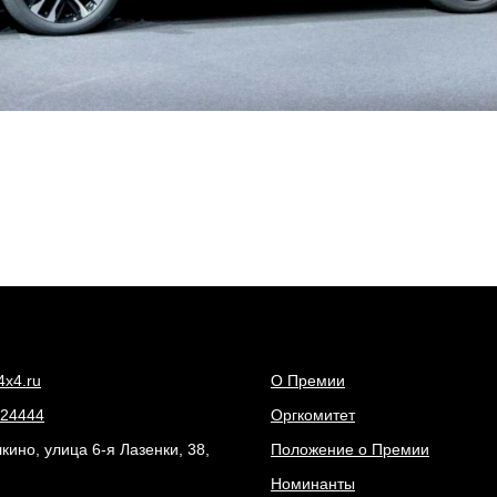
4x4.ru
О Премии
24444
Оргкомитет
ино, улица 6-я Лазенки, 38,
Положение о Премии
Номинанты