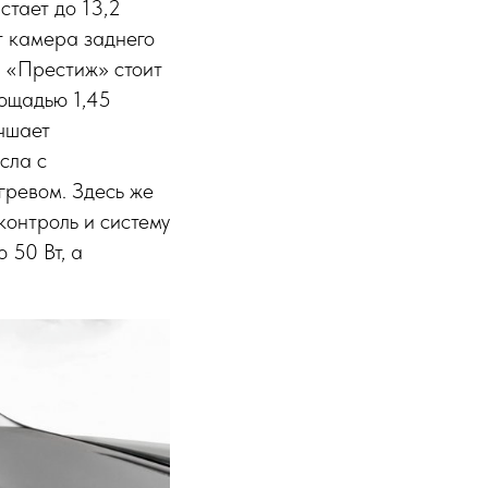
стает до 13,2
т камера заднего
й «Престиж» стоит
ощадью 1,45
учшает
сла с
гревом. Здесь же
контроль и систему
 50 Вт, а