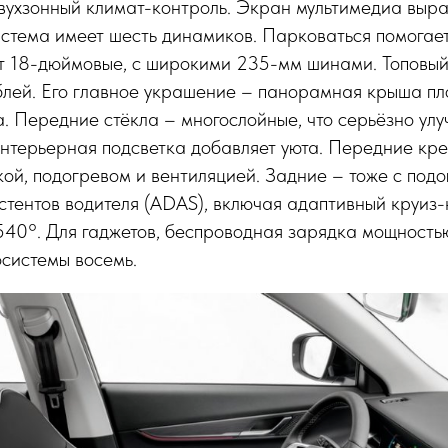
ухзонный климат-контроль. Экран мультимедиа выра
истема имеет шесть динамиков. Парковаться помогае
оят 18-дюймовые, с широкими 235-мм шинами. Топовы
блей. Его главное украшение – панорамная крыша пл
. Передние стёкла – многослойные, что серьёзно ул
нтерьерная подсветка добавляет уюта. Передние кре
ой, подогревом и вентиляцией. Задние – тоже с подо
стентов водителя (ADAS), включая адаптивный круиз-
540°. Для гаджетов, беспроводная зарядка мощностью
системы восемь.