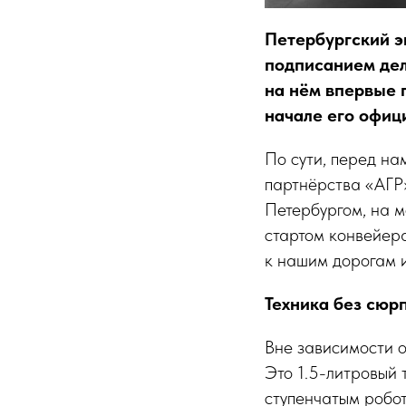
Петербургский э
подписанием де
на нём впервые 
начале его офиц
По сути, перед на
партнёрства «АГР
Петербургом, на 
стартом конвейера
к нашим дорогам и
Техника без сюр
Вне зависимости о
Это 1.5-литровый 
ступенчатым робот