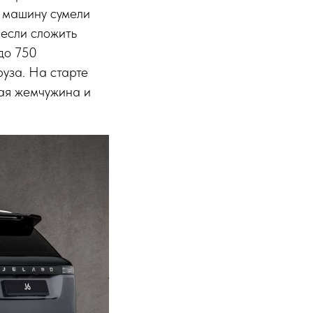
м машину сумели
 если сложить
до 750
уза. На старте
ная жемчужина и