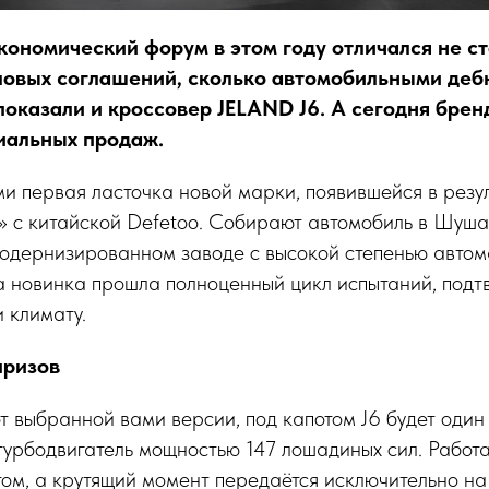
кономический форум в этом году отличался не с
ловых соглашений, сколько автомобильными де
показали и кроссовер JELAND J6. А сегодня брен
иальных продаж.
ми первая ласточка новой марки, появившейся в резу
» с китайской Defetoo. Собирают автомобиль в Шуша
модернизированном заводе с высокой степенью авто
 новинка прошла полноценный цикл испытаний, подтв
 климату.
призов
т выбранной вами версии, под капотом J6 будет один 
турбодвигатель мощностью 147 лошадиных сил. Работа
ом, а крутящий момент передаётся исключительно на