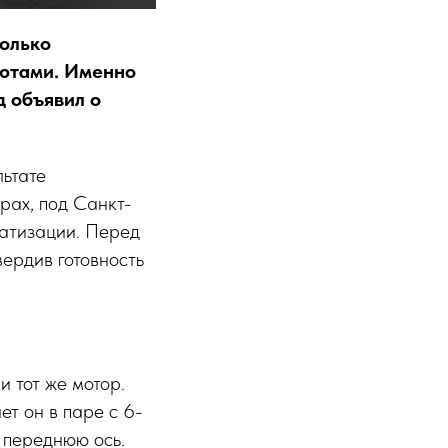
только
бютами. Именно
д объявил о
льтате
рах, под Санкт-
матизации. Перед
ердив готовность
и тот же мотор.
ет он в паре с 6-
 переднюю ось.