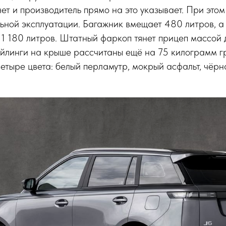
ет и производитель прямо на это указывает. При это
льной эксплуатации. Багажник вмещает 480 литров, а
е 1 180 литров. Штатный фаркоп тянет прицеп массой 
йлинги на крыше рассчитаны ещё на 75 килограмм гр
етыре цвета: белый перламутр, мокрый асфальт, чёр