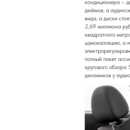
кондиционера – дв
дюймов, а аудиос
вида, а диски ст
2,69 миллиона ру
квадратного метра
шумоизоляцию, а и
электрорегулировк
полный пакет асси
кругового обзора 
динамиков у аудио