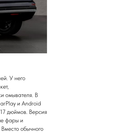
ей. У него
кет,
и омывателя. В
rPlay и Android
 17 дюймов. Версия
ые фары и
 Вместо обычного