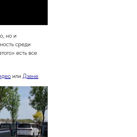
о, но и
ность среди
атого» есть все
идео
или
Дзене
.