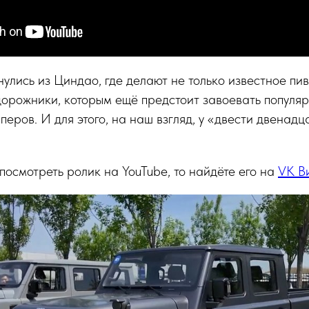
улись из Циндао, где делают не только известное пив
орожники, которым ещё предстоит завоевать популяр
еров. И для этого, на наш взгляд, у «двести двенадц
 посмотреть ролик на YouTube, то найдёте его на
VK В