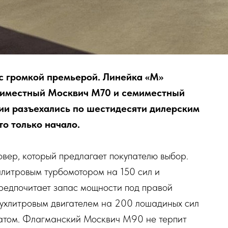
 с громкой премьерой. Линейка «М»
ятиместный Москвич М70 и семиместный
ии разъехались по шестидесяти дилерским
то только начало.
ер, который предлагает покупателю выбор.
алитровым турбомотором на 150 сил и
 предпочитает запас мощности под правой
двухлитровым двигателем на 200 лошадиных сил
матом. Флагманский Москвич М90 не терпит