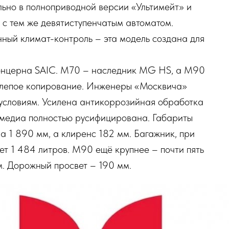
льно в полноприводной версии «Ультимейт» и
 с тем же девятиступенчатым автоматом.
нный климат-контроль – эта модель создана для
онцерна SAIC. М70 – наследник MG HS, а М90
 слепое копирование. Инженеры «Москвича»
условиям. Усилена антикоррозийная обработка
тимедиа полностью русифицирована. Габариты
 1 890 мм, а клиренс 182 мм. Багажник, при
ет 1 484 литров. М90 ещё крупнее – почти пять
м. Дорожный просвет – 190 мм.