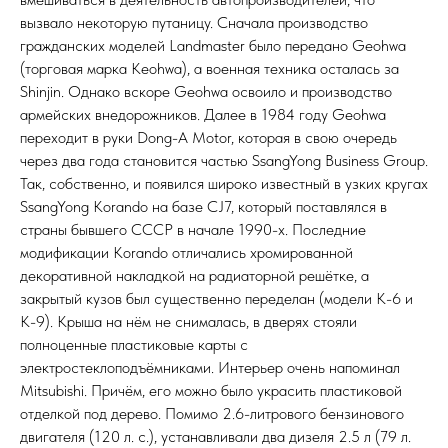
вызвало некоторую путаницу. Сначала производство
гражданских моделей Landmaster было передано Geohwa
(торговая марка Keohwa), а военная техника осталась за
Shinjin. Однако вскоре Geohwa освоило и производство
армейских внедорожников. Далее в 1984 году Geohwa
переходит в руки Dong-A Motor, которая в свою очередь
через два года становится частью SsangYong Business Group.
Так, собственно, и появился широко известный в узких кругах
SsangYong Korando на базе CJ7, который поставлялся в
страны бывшего СССР в начале 1990-х. Последние
модификации Korando отличались хромированной
декоративной накладкой на радиаторной решётке, а
закрытый кузов был существенно переделан (модели K-6 и
K-9). Крыша на нём не снималась, в дверях стояли
полноценные пластиковые карты с
электростеклоподъёмниками. Интерьер очень напоминал
Mitsubishi. Причём, его можно было украсить пластиковой
отделкой под дерево. Помимо 2.6-литрового бензинового
двигателя (120 л. с.), устанавливали два дизеля 2.5 л (79 л.