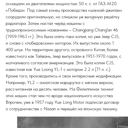
оснащали их двигателями мощностью 50 л. с. от ГАЗ-М20
«Победа». Под самый конец производства «шанхай-джипам»
соорудили оригинальную, но слишком уж вычурную решётку
радиатора. Затем настал черёд машины с
труднопроизносимым названием – Changjiang Chang'an 46
(1959-1963 гг.). Это была опять-таки копия, но уже Jeep CJ5,
и снова с «победовским» мотором. Их выпустили около 1
400 штук. На территории другого, островного Китая, более
известного как Тайвань, Jeep выпускали в 1951-1970 годах, с
молчаливого согласия американцев. Это была копия CJ5,
известная как Yue Loong YL-1 с мотором 2.2 л (71 л. с.).
Кроме того, производились и свои интересные модификации.
Например, YL2 – азиатская маршрутка с мягким верхом,
рассчитанная на десять человек. На Филиппинах тюнинг
этих машин стал чем-то вроде национального искусства.
Впрочем, уже в 1957 году Yue Long Motor подписал договор
о сотрудничестве с Nissan и перешёл на японскую технику.