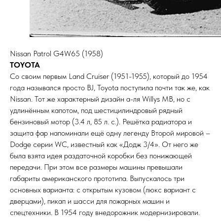
Nissan Patrol G4W65 (1958)
TOYOTA
Со своим первым Land Cruiser (1951-1955), который до 1954
года назывался просто BJ, Toyota поступила почти так же, как
Nissan. Тот же характерный дизайн а-ля Willys MB, но с
удлинённым капотом, под шестицилиндровый рядный
бензиновый мотор (3.4 л, 85 л. с.). Решётка радиатора и
защита фар напоминали ещё одну легенду Второй мировой –
Dodge серии WC, известный как «Додж 3/4». От него же
была взята идея раздаточной коробки без понижающей
передачи. При этом все размеры машины превышали
габариты американского прототипа. Выпускалось три
основных варианта: с открытым кузовом (люкс вариант с
дверцами), пикап и шасси для пожарных машин и
спецтехники. В 1954 году внедорожник модернизировали.