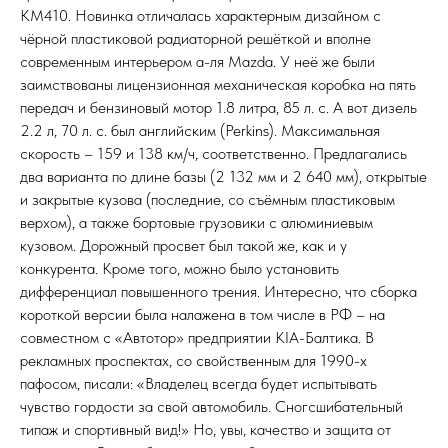
KM410. Новинка отличалась характерным дизайном с
чёрной пластиковой радиаторной решёткой и вполне
современным интерьером а-ля Mazda. У неё же были
заимствованы лицензионная механическая коробка на пять
передач и бензиновый мотор 1.8 литра, 85 л. с. А вот дизель
2.2 л, 70 л. с. был английским (Perkins). Максимальная
скорость – 159 и 138 км/ч, соответственно. Предлагались
два варианта по длине базы (2 132 мм и 2 640 мм), открытые
и закрытые кузова (последние, со съёмным пластиковым
верхом), а также бортовые грузовики с алюминиевым
кузовом. Дорожный просвет был такой же, как и у
конкурента. Кроме того, можно было установить
дифференциал повышенного трения. Интересно, что сборка
короткой версии была налажена в том числе в РФ – на
совместном с «Автотор» предприятии KIA-Балтика. В
рекламных проспектах, со свойственным для 1990-х
пафосом, писали: «Владелец всегда будет испытывать
чувство гордости за свой автомобиль. Сногсшибательный
типаж и спортивный вид!» Но, увы, качество и защита от