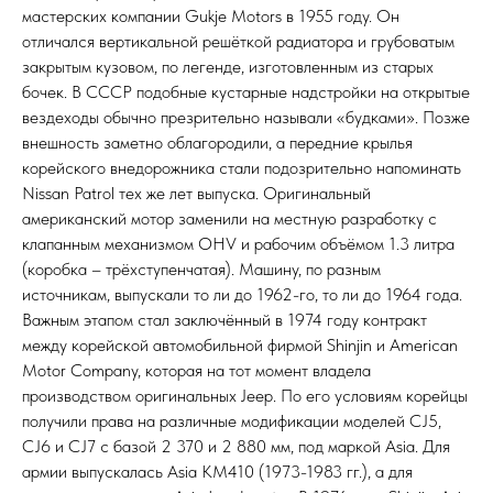
мастерских компании Gukje Motors в 1955 году. Он
отличался вертикальной решёткой радиатора и грубоватым
закрытым кузовом, по легенде, изготовленным из старых
бочек. В СССР подобные кустарные надстройки на открытые
вездеходы обычно презрительно называли «будками». Позже
внешность заметно облагородили, а передние крылья
корейского внедорожника стали подозрительно напоминать
Nissan Patrol тех же лет выпуска. Оригинальный
американский мотор заменили на местную разработку с
клапанным механизмом OHV и рабочим объёмом 1.3 литра
(коробка – трёхступенчатая). Машину, по разным
источникам, выпускали то ли до 1962-го, то ли до 1964 года.
Важным этапом стал заключённый в 1974 году контракт
между корейской автомобильной фирмой Shinjin и American
Motor Company, которая на тот момент владела
производством оригинальных Jeep. По его условиям корейцы
получили права на различные модификации моделей CJ5,
CJ6 и CJ7 с базой 2 370 и 2 880 мм, под маркой Asia. Для
армии выпускалась Asia KM410 (1973-1983 гг.), а для