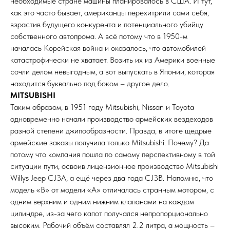
необходимые стране машины планировалось в США. И тут,
как это часто бывает, американцы перехитрили сами себя,
взрастив будущего конкурента и потенциального убийцу
собственного автопрома. А всё потому что в 1950-м
началась Корейская война и оказалось, что автомобилей
катастрофически не хватает. Возить их из Америки военные
сочли делом невыгодным, а вот выпускать в Японии, которая
находится буквально под боком – другое дело.
MITSUBISHI
Таким образом, в 1951 году Mitsubishi, Nissan и Toyota
одновременно начали производство армейских вездеходов
разной степени джипообразности. Правда, в итоге щедрые
армейские заказы получила только Mitsubishi. Почему? Да
потому что компания пошла по самому перспективному в той
ситуации пути, освоив лицензионное производство Mitsubishi
Willys Jeep CJ3А, а ещё через два года CJ3B. Напомню, что
модель «B» от модели «А» отличалась странным мотором, с
одним верхним и одним нижним клапанами на каждом
цилиндре, из-за чего капот получался непропорционально
высоким. Рабочий объём составлял 2.2 литра, а мощность –