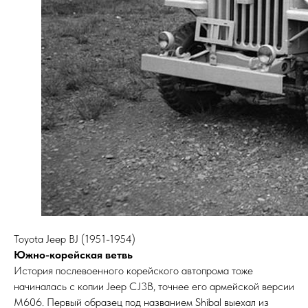
Toyota Jeep BJ (1951-1954)
Южно-корейская ветвь
История послевоенного корейского автопрома тоже
начиналась с копии Jeep CJ3B, точнее его армейской версии
M606. Первый образец под названием Shibal выехал из