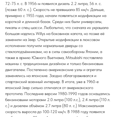
72-75 л. с. В 1956-м появился дизель 2.2 литра, 56 л. с.
(позже 60 л. с.). Скорость не превышала 85 км/ч. Дальше,
примерно с 1955 года, начали появляться модификации на
короткой и длинной базах. Среди них были универсалы,
пикапы и спец-шасси. Любопытно, что сначала их украшала
большая надпись Willys на боковинах капота, но позже её
заменили на Jeep. Открытые модификации в люксовом
исполнении получили нормальные дверцы со
стеклоподъёмниками, но в силы самообороны Японии, а
также в армию Южного Вьетнама, Mitsubishi поставляла
машины с традиционным дизайном и только бензиновым
двигателем. Постепенно американские узлы и агрегаты
заменялись на японские. Заодно облагораживался и
спартанский военный интерьер. В итоге, уже в 1960-е
японский Jeep сильно отличался от американского
прототипа. Последние версии 1980-1990 годов оснащались
бензиновыми моторами 2.0 литра (100 л.с.), 2.4 литра (110 л.
с.) и дизелем объёмом 2.7 литра (80 л. с.) Максимальная
скорость выросла до 100-120 км/ч. В 1988 году появился