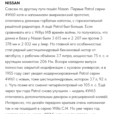
NISSAN
Совсем по другому пути пошёл Nissan. Первые Patrol серии
4W60 хотя и напоминали американский прототип,
отличались длинным горбатым капотом, с горизонтальной
решёткой радиатора. А ещё Patrol был больше. Если
сравнивать его с Willys MB времён войны, то получалось, что
длина и база у Nissan были 3 615 мм и 2 207 мм против 3
378 мм и 2 032 мм у Jeep. Но главной его особенностью
стал рядный шестицилиндровый бензиновый мотор от
автобуса, с рабочим объёмом 3.7 литра, мощностью 75 л. с. и
крутящим моментом 206 Нм. Вскоре наладили выпуск
полностью закрытой модификации с кузовом универсал, а в
1955 году свет увидел модернизированный Patrol серии
4W61 с новым, тоже шестицилиндровым, мотором 3.7 л, 92 л.
с. Чуть позже его сменил четырёхлитровый на 105 л. с. Ещё
через три года Patrol снова улучшили – модель 4W65
отличалась дополнительным декором и расширенной колеёй.
Интересно, что дизайн передних крыльев очень напоминал
так и не пошедший в серию Willis CJ4. Но уже через год