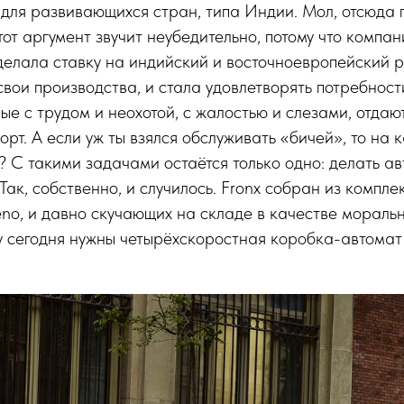
для развивающихся стран, типа Индии. Мол, отсюда 
тот аргумент звучит неубедительно, потому что компа
сделала ставку на индийский и восточноевропейский р
вои производства, и стала удовлетворять потребнос
рые с трудом и неохотой, с жалостью и слезами, отдаю
рт. А если уж ты взялся обслуживать «бичей», то на 
 С такими задачами остаётся только одно: делать ав
Так, собственно, и случилось. Fronx собран из компл
eno, и давно скучающих на складе в качестве мораль
му сегодня нужны четырёхскоростная коробка-автома