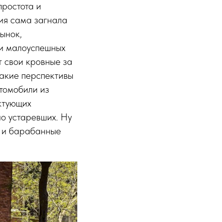
простота и
ния сама загнала
ынок,
ти малоуспешных
т свои кровные за
какие перспективы
томобили из
ектующих
но устаревших. Ну
т и барабанные