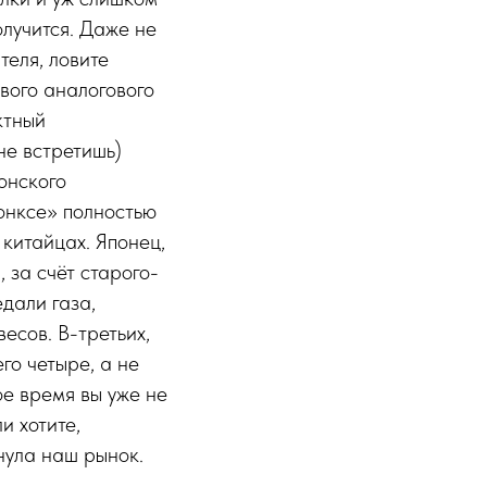
олучится. Даже не
теля, ловите
ивого аналогового
ктный
не встретишь)
онского
онксе» полностью
 китайцах. Японец,
 за счёт старого-
дали газа,
есов. В-третьих,
го четыре, а не
ое время вы уже не
и хотите,
нула наш рынок.