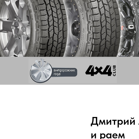
Дмитрий 
и раем