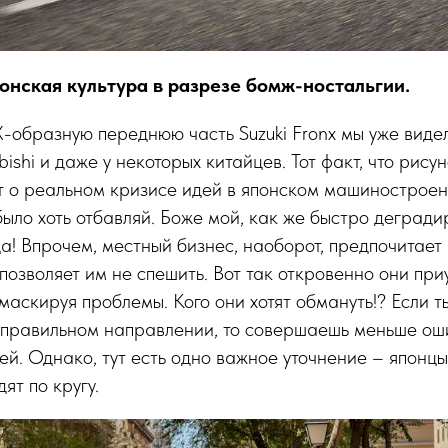
онская культура в разрезе бомж-ностальгии.
Х-образную переднюю часть Suzuki Fronx мы уже виде
ishi и даже у некоторых китайцев. Тот факт, что рису
ит о реальном кризисе идей в японском машиностроен
было хоть отбавляй. Боже мой, как же быстро деград
а! Впрочем, местный бизнес, наоборот, предпочитает 
 позволяет им не спешить. Вот так откровенно они п
 маскируя проблемы. Кого они хотят обмануть!? Если т
правильном направлении, то совершаешь меньше ошиб
ей. Однако, тут есть одно важное уточнение – японцы
ят по кругу.