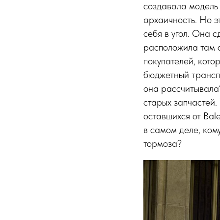
создавала модель 
архаичность. Но э
себя в угол. Она 
расположила там с
покупателей, кото
бюджетный транспо
она рассчитывала?
старых запчастей. 
оставшихся от Bal
в самом деле, ко
тормоза?