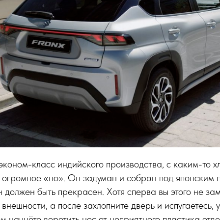
эконом-класс индийского производства, с каким-то х
 огромное «но». Он задуман и собран под японским п
н должен быть прекрасен. Хотя сперва вы этого не зам
 внешности, а после захлопните дверь и испугаетесь, 
ом начнёте воротить нос от неприятного пластика отд