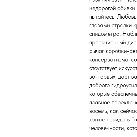
недорогой обивки 
пытайтесь! Любовь
глазами стрелки к
спидометра. Наблю
проекционный дисп
рычаг коробки-авт
консерватизма, со
отсутствует искусс
во-первых, даёт в
доброго гидроусил
которые обеспечив
плавное переключе
восемь, как сейча
хотите покидать Fr
человечности, кот