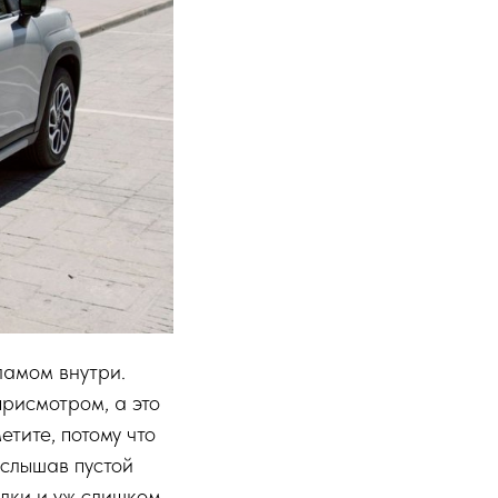
ламом внутри.
рисмотром, а это
етите, потому что
услышав пустой
елки и уж слишком