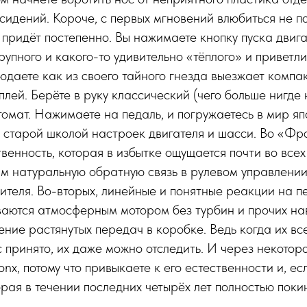
сидений. Короче, с первых мгновений влюбиться не п
 придёт постепенно. Вы нажимаете кнопку пуска двига
рупного и какого-то удивительно «тёплого» и приветл
даете как из своего тайного гнезда выезжает компа
лей. Берёте в руку классический (чего больше нигде 
омат. Нажимаете на педаль, и погружаетесь в мир яп
 старой школой настроек двигателя и шасси. Во «Фр
твенность, которая в избытке ощущается почти во всех
ам натуральную обратную связь в рулевом управлении,
ителя. Во-вторых, линейные и понятные реакции на пе
аются атмосферным мотором без турбин и прочих нав
ние растянутых передач в коробке. Ведь когда их все
с принято, их даже можно отследить. И через некотор
onx, потому что привыкаете к его естественности и, есл
орая в течении последних четырёх лет полностью поки