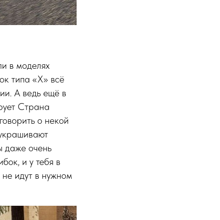
ли в моделях
нок типа «Х» всё
ии. А ведь ещё в
ирует Страна
говорить о некой
риукрашивают
ы даже очень
ок, и у тебя в
 не идут в нужном