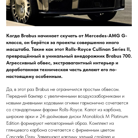
Когда Brabus начинает скучать от Mercedes-AMG G-
класса, он берётся за проекты совершенно иного
масштаба. Такие как этот Rolls-Royce Cullinan Series II,
превращённый в уникальный внедорожник Brabus 700.
Агрессивный обвес, экстравагантный интерьер и
доработанная техническая часть делают его по-
настоящему особенным.
Да, в этот раз Brabus не ограничился простым обвесом.
Передний бампер с увеличенными воздухозаборниками и
новыми дневными ходовыми огнями гармонично сочетается
со стандартными фарами Rolls-Royce. Капот из карбона,
широкие арки и 24-дюймовые диски Monoblock M Platinum
Edition формируют неповторимый образ. Комплект из
глянцевого карбона сочетается с фирменным цветом
Cascade Grey. Завершают картину задний спойлер и