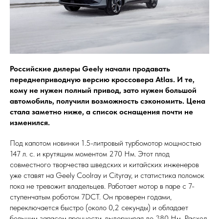
Российские дилеры Geely начали продавать
переднеприводную версию кроссовера Atlas. И те,
кому не нужен полный привод, зато нужен большой
автомобиль, получили возможность сэкономить. Цена
стала заметно ниже, а список оснащения почти не
изменился.
Под капотом новинки 1.5-литровый турбомотор мощностью
147 л. с. и крутящим моментом 270 Нм. Этот плод
совместного творчества шведских и китайских инженеров
уже ставят на Geely Coolray и Cityray, и статистика поломок
пока не тревожит владельцев. Работает мотор в паре с 7-
ступенчатым роботом 7DCT. Он проверен годами,
переключается быстро (около 0,2 секунды) и обладает
большим запасом прочности, выдерживая до 380 Нм. Расход