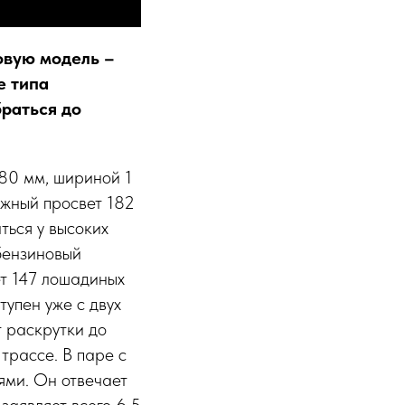
овую модель –
е типа
раться до
80 мм, шириной 1
ожный просвет 182
ться у высоких
бензиновый
т 147 лошадиных
тупен уже с двух
т раскрутки до
трассе. В паре с
ями. Он отвечает