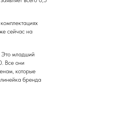
заявляет всего 6,5
 комплектациях
же сейчас на
. Это младший
. Все они
енам, которые
 линейка бренда