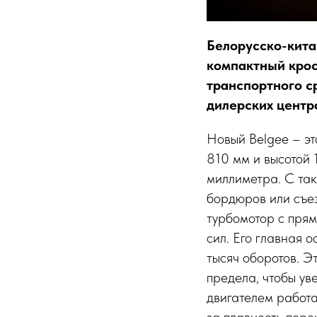
Белорусско-кита
компактный крос
транспортного с
дилерских центр
Новый Belgee – эт
810 мм и высотой 
миллиметра. С так
бордюров или съез
турбомотор с пря
сил. Его главная 
тысяч оборотов. Э
предела, чтобы ув
двигателем работа