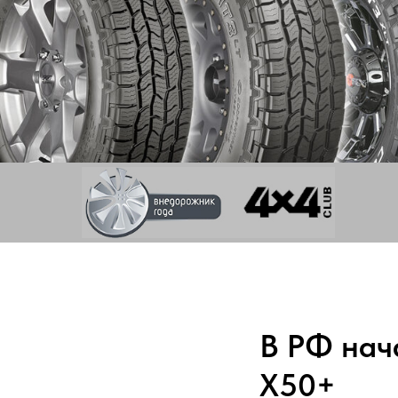
В РФ нач
X50+