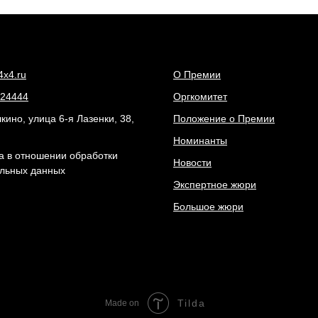
4x4.ru
О Премии
24444
Оргкомитет
ино, улица 6-я Лазенки, 38,
Положение о Премии
Номинанты
а в отношении обработки
Новости
льных данных
Экспертное жюри
Большое жюри
Tilda
Made on