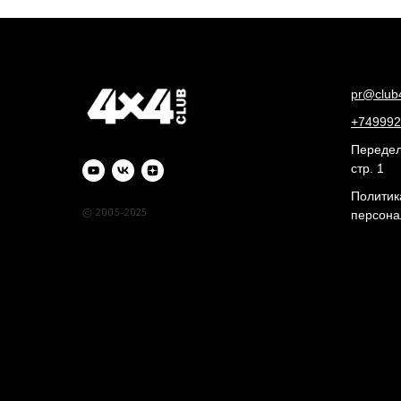
pr@club
+749992
Переделк
стр. 1
Политик
© 2005-2025
персона