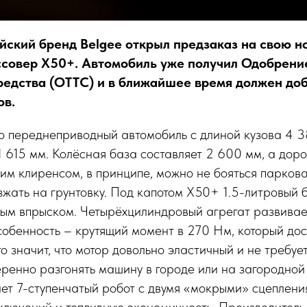
йский бренд Belgee открыл предзаказ на свою н
совер X50+. Автомобиль уже получил Одобрени
редства (ОТТС) и в ближайшее время должен доб
ов.
о переднеприводный автомобиль с длиной кузова 4 3
1 615 мм. Колёсная база составляет 2 600 мм, а дор
им клиренсом, в принципе, можно не бояться паркова
жать на грунтовку. Под капотом X50+ 1.5-литровый 
мым впрыском. Четырёхцилиндровый агрегат развивае
особенность – крутящий момент в 270 Нм, который дос
то значит, что мотор довольно эластичный и не требуе
еренно разгонять машину в городе или на загородной 
ет 7-ступенчатый робот с двумя «мокрыми» сцеплени