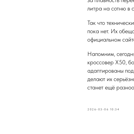
за плавность пере
литра на сотню в 
Так что техническ
пока нет. Их обещ
официальном сайт
Напомним, сегодня
кроссовер X50, бо
адаптированы под 
делают их серьёз
станет ещё разно
2026-03-06 10:34