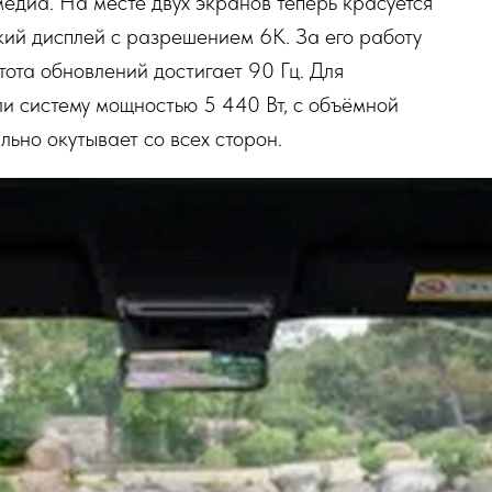
едиа. На месте двух экранов теперь красуется
ий дисплей с разрешением 6K. За его работу
стота обновлений достигает 90 Гц. Для
ли систему мощностью 5 440 Вт, с объёмной
льно окутывает со всех сторон.