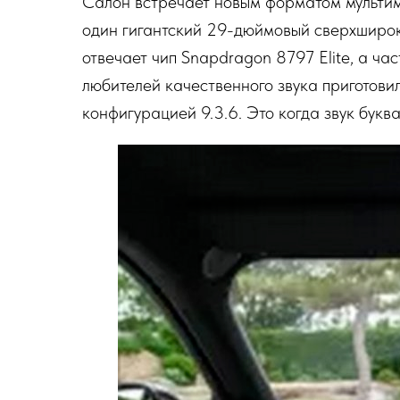
Салон встречает новым форматом мультим
один гигантский 29-дюймовый сверхширок
отвечает чип Snapdragon 8797 Elite, а ча
любителей качественного звука приготови
конфигурацией 9.3.6. Это когда звук буква