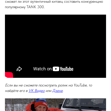
сможет ли этот аутентичный китаец составить конкуренцию
популярному TANK 300.
Если вы не сможете посмотреть ролик на YouTube, то
найдёте его в
VK Видео
или
Дзене
.