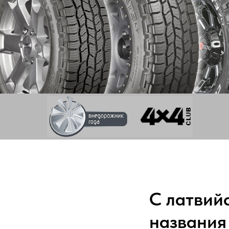
С латвий
названия