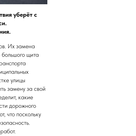
твия уберёт с
си.
ния.
ов. Их замена
о большого щита
транспорта
ниципальных
стке улицы
ть замену за свой
еделит, какие
сти дорожного
, что поскольку
езопасность.
работ.