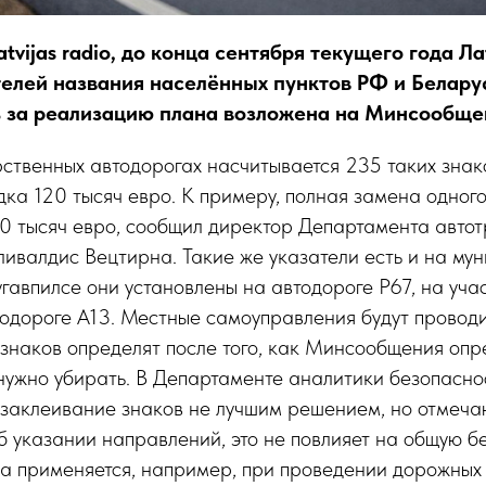
vijas radio, до конца сентября текущего года Ла
елей названия населённых пунктов РФ и Белару
 за реализацию плана возложена на Минсообще
ственных автодорогах насчитывается 235 таких знак
дка 120 тысяч евро. К примеру, полная замена одног
10 тысяч евро, сообщил директор Департамента авто
ивалдис Вецтирна. Такие же указатели есть и на му
аугавпилсе они установлены на автодороге P67, на уча
тодороге A13. Местные самоуправления будут проводи
о знаков определят после того, как Минсообщения опр
нужно убирать. В Департаменте аналитики безопасно
заклеивание знаков не лучшим решением, но отмечают
об указании направлений, это не повлияет на общую б
а применяется, например, при проведении дорожных 