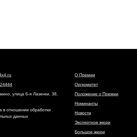
4x4.ru
О Премии
24444
Оргкомитет
ино, улица 6-я Лазенки, 38,
Положение о Премии
Номинанты
а в отношении обработки
Новости
льных данных
Экспертное жюри
Большое жюри