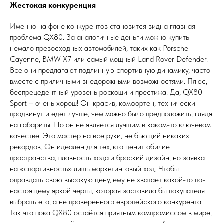
Жестокая конкуренция
Именно на фоне конкурентов становится видна главная
проблема QX80. За аналогичные деньги можно купить
немало превосходных автомобилей, таких как Porsche
Cayenne, BMW X7 или самый мощный Land Rover Defender.
Все они предлагают подлинную спортивную динамику, часто
вместе с приличными внедорожными возможностями. Плюс,
беспрецедентный уровень роскоши и престижа. Да, QX80
Sport – очень хорош! Он красив, комфортен, технически
продвинут и едет лучше, чем можно было предположить, глядя
на габариты. Но он не является лучшим в каком-то ключевом
качестве. Это мастер на все руки, не бьющий никаких
рекордов. Он идеален для тех, кто ценит обилие
пространства, плавность хода и броский дизайн, но заявка
на «спортивность» лишь маркетинговый ход. Чтобы
оправдать свою высокую цену, ему не хватает какой-то по-
настоящему яркой черты, которая заставила бы покупателя
выбрать его, а не проверенного европейского конкурента.
Так что пока QX80 остаётся приятным компромиссом в мире,