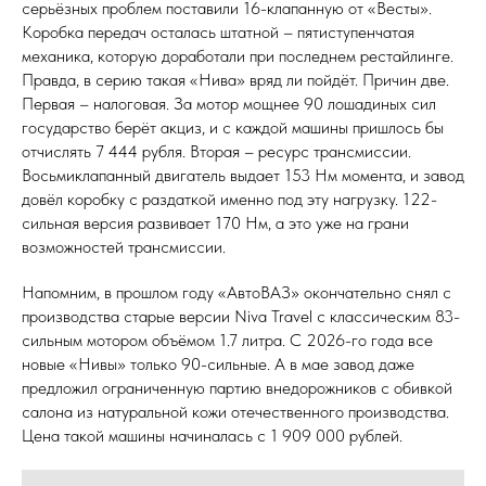
серьёзных проблем поставили 16-клапанную от «Весты».
Коробка передач осталась штатной – пятиступенчатая
механика, которую доработали при последнем рестайлинге.
Правда, в серию такая «Нива» вряд ли пойдёт. Причин две.
Первая – налоговая. За мотор мощнее 90 лошадиных сил
государство берёт акциз, и с каждой машины пришлось бы
отчислять 7 444 рубля. Вторая – ресурс трансмиссии.
Восьмиклапанный двигатель выдает 153 Нм момента, и завод
довёл коробку с раздаткой именно под эту нагрузку. 122-
сильная версия развивает 170 Нм, а это уже на грани
возможностей трансмиссии.
Напомним, в прошлом году «АвтоВАЗ» окончательно снял с
производства старые версии Niva Travel с классическим 83-
сильным мотором объёмом 1.7 литра. С 2026-го года все
новые «Нивы» только 90-сильные. А в мае завод даже
предложил ограниченную партию внедорожников с обивкой
салона из натуральной кожи отечественного производства.
Цена такой машины начиналась с 1 909 000 рублей.