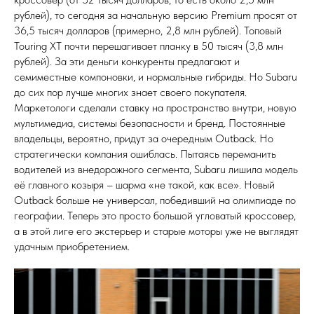
рублей), то сегодня за начальную версию Premium просят от
36,5 тысяч долларов (примерно, 2,8 млн рублей). Топовый
Touring XT почти перешагивает планку в 50 тысяч (3,8 млн
рублей). За эти деньги конкуренты предлагают и
семиместные компоновки, и нормальные гибриды. Но Subaru
до сих пор лучше многих знает своего покупателя.
Маркетологи сделали ставку на пространство внутри, новую
мультимедиа, системы безопасности и бренд. Постоянные
владельцы, вероятно, придут за очередным Outback. Но
стратегически компания ошиблась. Пытаясь переманить
водителей из внедорожного сегмента, Subaru лишила модель
её главного козыря – шарма «не такой, как все». Новый
Outback больше не универсал, победивший на олимпиаде по
географии. Теперь это просто большой угловатый кроссовер,
а в этой лиге его экстерьер и старые моторы уже не выглядят
удачным приобретением.