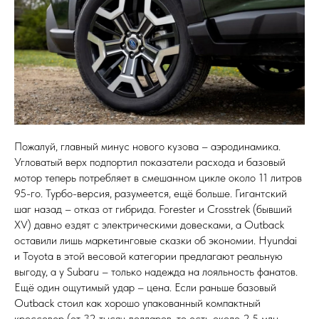
Пожалуй, главный минус нового кузова – аэродинамика.
Угловатый верх подпортил показатели расхода и базовый
мотор теперь потребляет в смешанном цикле около 11 литров
95-го. Турбо-версия, разумеется, ещё больше. Гигантский
шаг назад – отказ от гибрида. Forester и Crosstrek (бывший
XV) давно ездят с электрическими довесками, а Outback
оставили лишь маркетинговые сказки об экономии. Hyundai
и Toyota в этой весовой категории предлагают реальную
выгоду, а у Subaru – только надежда на лояльность фанатов.
Ещё один ощутимый удар – цена. Если раньше базовый
Outback стоил как хорошо упакованный компактный
кроссовер (от 32 тысяч долларов, то есть около 2,5 млн