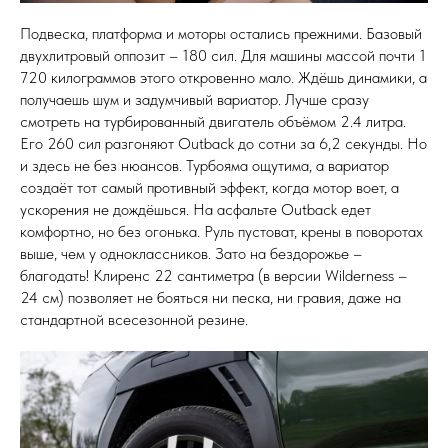
Подвеска, платформа и моторы остались прежними. Базовый
двухлитровый оппозит – 180 сил. Для машины массой почти 1
720 килограммов этого откровенно мало. Ждёшь динамики, а
получаешь шум и задумчивый вариатор. Лучше сразу
смотреть на турбированный двигатель объёмом 2.4 литра.
Его 260 сил разгоняют Outback до сотни за 6,2 секунды. Но
и здесь не без нюансов. Турбояма ощутима, а вариатор
создаёт тот самый противный эффект, когда мотор воет, а
ускорения не дождёшься. На асфальте Outback едет
комфортно, но без огонька. Руль пустоват, крены в поворотах
выше, чем у одноклассников. Зато на бездорожье –
благодать! Клиренс 22 сантиметра (в версии Wilderness –
24 см) позволяет не бояться ни песка, ни гравия, даже на
стандартной всесезонной резине.