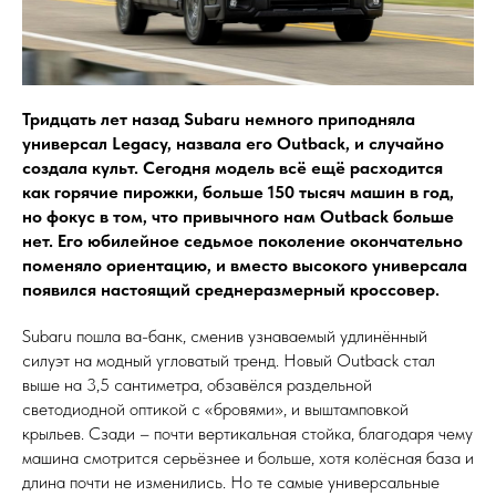
Тридцать лет назад Subaru немного приподняла
универсал Legacy, назвала его Outback, и случайно
создала культ. Сегодня модель всё ещё расходится
как горячие пирожки, больше 150 тысяч машин в год,
но фокус в том, что привычного нам Outback больше
нет. Его юбилейное седьмое поколение окончательно
поменяло ориентацию, и вместо высокого универсала
появился настоящий среднеразмерный кроссовер.
Subaru пошла ва-банк, сменив узнаваемый удлинённый
силуэт на модный угловатый тренд. Новый Outback стал
выше на 3,5 сантиметра, обзавёлся раздельной
светодиодной оптикой с «бровями», и выштамповкой
крыльев. Сзади – почти вертикальная стойка, благодаря чему
машина смотрится серьёзнее и больше, хотя колёсная база и
длина почти не изменились. Но те самые универсальные