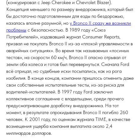
(конкурировал с Jeep Cherokee и Chevrolet Blazer).
Концепция меньшего по размеру внедорожника, который был
бы достаточно подготовленным для езды по бездорожью,
казалась вполне разумной, но
у Bronco II сразу же возникли
проблемы
с безопасностью. В 1989 году «Союз
Потребителей», издававший журнал Consumer Reports,
призвал не покупать Bronco II из-за «плохой управляемости в
аварийных ситуациях». Во время так называемых «лосиных
тестов», на скорости 60 км/ч, Bronco II опасно отрывал от
земли оба колеса и готов был перевернуться. Сначала Ford
всё отрицал, но судебные иски посыпались, как из рога
изобилия. В конце концов, компании пришлось отменить даже
свои собственные испытательные тесты, из-за риска для
водителей-испытателей. В 1997 году Ford заключил
коллективное соглашение с владельцами, среди прочего
предусматривающее доработку внедорожника. На тот
момент, в результате опрокидывания Bronco II погибло 260
человек. К 2001 году, по оценкам журнала TIME, в качестве
возмещения ущерба компания выплатила около 2,4
миллиардов долларов.