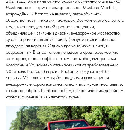
2021 году. В отличие от многократно осмеянного шильдика
Mustang на электрическом кроссовере Mustang Mach-E,
возрождённый Bronco не вызвал у автомобильной
общественности никаких насмешек. Возможно, это связано с
тем, что он следует своей прежней концепции,
объединяющей стильный дизайн, внедорожное мастерство,
кузов на раме и съёмную крышу (выпускается и забавная
двухдверная версия). Однако времена изменились, и
современный Bronco теперь попадает в среднеразмерную
категорию, с более эффективными четырёхцилиндровыми
моторами и V6, заметно отличающихся от требовательных
V8 старых Bronco. В версии Raptor вы получаете 418-
сильный V6 с двойным турбонаддувом и выдающиеся
внедорожные характеристики, а если вас мучает ностальгия,
то можно выбрать Heritage Edition, с классическим дизайном
колёс и сиденьями из клетчатой ткани.