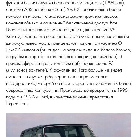
функций были: подушка безопасности водителя (1994 год),
система ABS на все колёса (1993-й), значительно более
комфортный салон с аудиосистемами премиум-класса,
кожаная обивка и опционный бесключевой доступ. Все
Bronco пятого поколения оснащались двигателями V8.
Кстати, именно это поколение стало участником получившей
широкую известность полицейской погони, с участием О
Джей Симпсона (он сидел на заднем сиденье белого Bronco,
за рулём которого находился его товарищ по команде). В
прямом эфире за происходящим наблюдало около 95
миллионов зрителей. К сожалению, Ford больше не видел
смысла в выпуске трёхдверного полноразмерного
внедорожника, который со всех сторон стали обходить более
современные конкуренты. Производство прекратили в 1996
году, а в 1997-м Ford, в качестве замены, представил
Expedition.