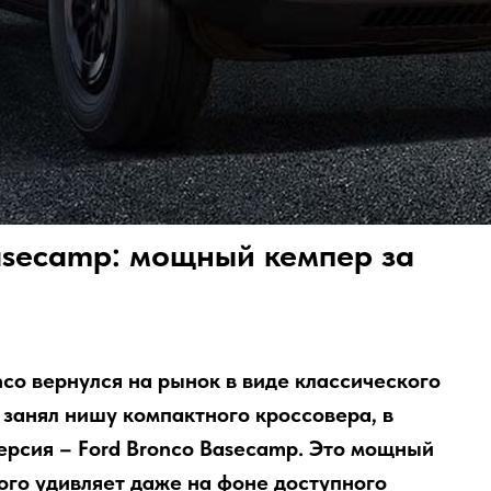
asecamp: мощный кемпер за
nco вернулся на рынок в виде классического
 занял нишу компактного кроссовера, в
ерсия – Ford Bronco Basecamp. Это мощный
ого удивляет даже на фоне доступного