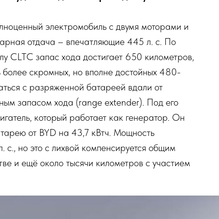
олноценный электромобиль с двумя моторами и
арная отдача – впечатляющие 445 л. с. По
лу CLTC запас хода достигает 650 километров,
ь более скромных, но вполне достойных 480-
статься с разряженной батареей вдали от
ным запасом хода (range extender). Под его
игатель, который работает как генератор. Он
тарею от BYD на 43,7 кВтч. Мощность
. с., но это с лихвой компенсируется общим
тве и ещё около тысячи километров с участием