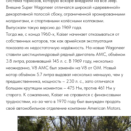
система тормозов, которую вскоре внедрили на все Jeep.
Внешне Super Wagoneer отличался широкой «деревянной»
декоративной полосой сбоку, ограниченной хромированными
молдингами, и спортивными колёсными колпаками.
Выпускали такую версию до 1969 года.
Тогда же, с конца 1960-х, Kaiser начинает отказываться от
собственных моторов, так как армейская эксплуатация
показала их недостаточную надёжность. На новые Wagoneer
ставили шестицилиндровый рядный двигатель AMC, объёмом
3.8 литра, развивавший 145 л. с. В 1969 году, несколько
неожиданно, V8 AMC был заменён на V8 от GM. Новый
мотор объёмом 5.7 литра выдавал несколько меньшую, чем у
предшественника, мощность – 230 л. с., зато отличался
большим крутящим моментом – 475 Нм, против 461 Нм у
старого. К сожалению, Kaiser не справился с финансовыми
трудностями, из-за чего в 1970 году был вынужден продать
своё автомобильное отделение компании American Motors.