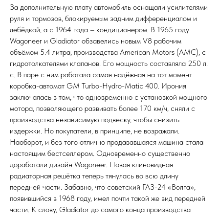
За дополнительную плату автомобиль оснащали усилителями
руля и тормозов, блокируемым задним дифференциалом и
лебёдкой, а с 1964 года – кондиционером. В 1965 году
Wagoneer и Gladiator обзавелись новым V8 рабочим
объёмом 5.4 литра, производства American Motors (AMC), с
гидротолкателями клапанов. Его мощность составляла 250 л.
с. В паре с ним работала самая надёжная на тот момент
коробка-автомат GM Turbo-Hydro-Matic 400. Ирония
заключалась в том, что одновременно с установкой мощного
мотора, позволяющего развивать более 170 км/ч, сняли с
производства независимую подвеску, чтобы снизить
издержки. Но покупатели, в принципе, не возражали.
Наоборот, и без того отлично продававшаяся машина стала
настоящим бестселлером. Одновременно существенно
доработали дизайн Wagoneer. Новая клиновидная
радиаторная решётка теперь тянулась во всю длину
передней части. Забавно, что советский ГАЗ-24 «Волга»,
появившийся в 1968 году, имел почти такой же вид передней
части. К слову, Gladiator до самого конца производства