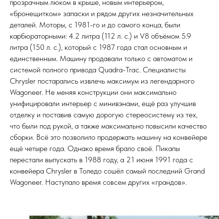
прозрачным люком в крыше, новым интерьером,
«бронещитком» запаски и рядом других незначительных
деталей. Моторы, с 1981-го и до самого конца, были
карбюраторными: 4.2 литра (112 л. с.) и V8 объёмом 5.9
литра (150 л. с.), который с 1987 года стал основным и
единственным. Машину продавали только с автоматом и
системой полного привода Quadra-Trac. Специалисты
Chrysler постарались извлечь максимум из легендарного
Wagoneer. Не меняя конструкции они максимально
унифицировали интерьер с минивэнами, ещё раз улучшив
отделку и поставив самую дорогую стереосистему из тех,
что были под рукой, а также максимально повысили качество
сборки. Всё это позволило продержать машину на конвейере
ещё четыре года. Однако время брало своё. Пикапы
перестали выпускать в 1988 году, а 21 июня 1991 года с
конвейера Chrysler в Толедо сошёл самый последний Grand
Wagoneer. Наступало время совсем других «грандов».